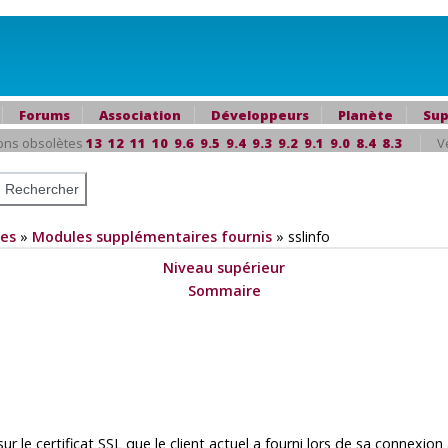
Forums
Association
Développeurs
Planète
Sup
ons obsolètes
13
12
11
10
9.6
9.5
9.4
9.3
9.2
9.1
9.0
8.4
8.3
V
es
»
Modules supplémentaires fournis
»
sslinfo
Niveau supérieur
Sommaire
ur le certificat SSL que le client actuel a fourni lors de sa connexion