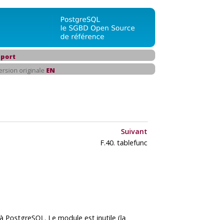
port
ersion originale
EN
Suivant
F.40. tablefunc
 à
PostgreSQL
. Le module est inutile (la