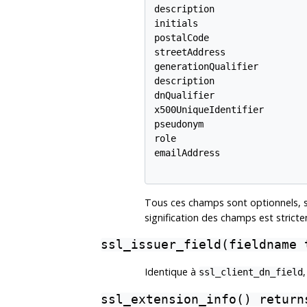
description

initials

postalCode

streetAddress

generationQualifier

description

dnQualifier

x500UniqueIdentifier

pseudonym

role

emailAddress

Tous ces champs sont optionnels, 
signification des champs est stricte
ssl_issuer_field(fieldname 
Identique à
ssl_client_dn_field
ssl_extension_info() return