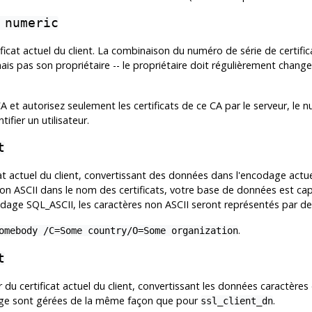
 numeric
icat actuel du client. La combinaison du numéro de série de certifica
mais pas son propriétaire -- le propriétaire doit régulièrement change
A et autorisez seulement les certificats de ce CA par le serveur, le 
tifier un utilisateur.
t
cat actuel du client, convertissant des données dans l'encodage ac
non ASCII dans le nom des certificats, votre base de données est cap
codage SQL_ASCII, les caractères non ASCII seront représentés par 
.
omebody /C=Some country/O=Some organization
t
du certificat actuel du client, convertissant les données caractères
age sont gérées de la même façon que pour
.
ssl_client_dn