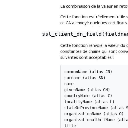
La combinaison de la valeur en retour
Cette fonction est réellement utile s
ce CA a envoyé quelques certificats 
ssl_client_dn_field(fieldna
Cette fonction renvoie la valeur du
constantes de chaîne qui sont conve
suivantes sont acceptables :
commonName (alias CN)

surname (alias SN)

name

givenName (alias GN)

countryName (alias C)

localityName (alias L)

stateOrProvinceName (alias S
organizationName (alias O)

organizationalUnitName (alia
title
