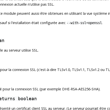
nnexion actuelle n'utilise pas SSL.
ce module peuvent aussi être obtenues en utilisant la vue système 
auf si l'installation était configurée avec
.
--with-ssl=openssl
an
e au serveur utilise SSL.
 pour la connexion SSL (c'est-à-dire TLSv1.0, TLSv1.1, TLSv1.2 ou TL
isé pour la connexion SSL (par exemple DHE-RSA-AES256-SHA).
eturns boolean
ésenté un certificat client SSL au serveur. (Le serveur pourrait être co