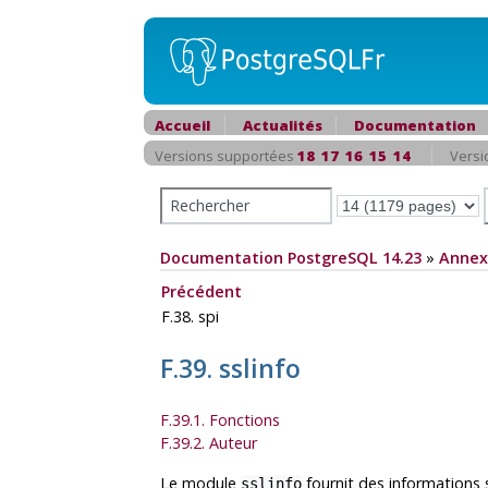
Accueil
Actualités
Documentation
Versions supportées
18
17
16
15
14
Versi
Documentation PostgreSQL 14.23
»
Annex
Précédent
F.38. spi
F.39. sslinfo
F.39.1. Fonctions
F.39.2. Auteur
Le module
fournit des informations s
sslinfo