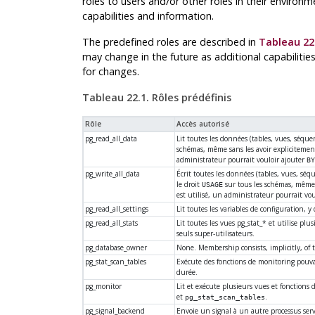
roles to users and/or other roles in their environ
capabilities and information.
The predefined roles are described in
Tableau 22
may change in the future as additional capabiliti
for changes.
Tableau 22.1. Rôles prédéfinis
Rôle
Accès autorisé
pg_read_all_data
Lit toutes les données (tables, vues, séquen
schémas, même sans les avoir explicitement
administrateur pourrait vouloir ajouter
B
pg_write_all_data
Écrit toutes les données (tables, vues, séqu
le droit
sur tous les schémas, même s
USAGE
est utilisé, un administrateur pourrait vo
pg_read_all_settings
Lit toutes les variables de configuration, y
pg_read_all_stats
Lit toutes les vues pg_stat_* et utilise plu
seuls super-utilisateurs.
pg_database_owner
None. Membership consists, implicitly, of
pg_stat_scan_tables
Exécute des fonctions de monitoring pouv
durée.
pg_monitor
Lit et exécute plusieurs vues et fonction
et
.
pg_stat_scan_tables
pg_signal_backend
Envoie un signal à un autre processus se