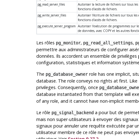
pg_read_server_files
Autoriser la lecture de fichiers sur tous l
fonctions d'accès de fichiers.
pg_write_server_files
Autoriser l'écriture de fichiers sur tous l
fonctions d'accès de fichiers.
pg_execute_server_program
Autoriser l'exécution de programmes sur le
de données, avec COPY et les autres fonct
Les rôles
,
,
pg_monitor
pg_read_all_settings
p
permettre aux administrateurs de configurer aisém
données. Ils accordent un ensemble de privilèges 
configuration, statistiques et information systèm
The
role has one implicit, s
pg_database_owner
database. The role conveys no rights at first. Like
privileges. Consequently, once
pg_database_owne
database instantiated from that template will exe
of any role, and it cannot have non-implicit memb
Le rôle
a pour but de permett
pg_signal_backend
mais non super-utilisateurs à envoyer des signaux 
signaux pour annuler une requête exécutée par u
utilisateur membre de ce rôle ne peut pas envoye
utilisateur. Voir
Section 9.27.2
.