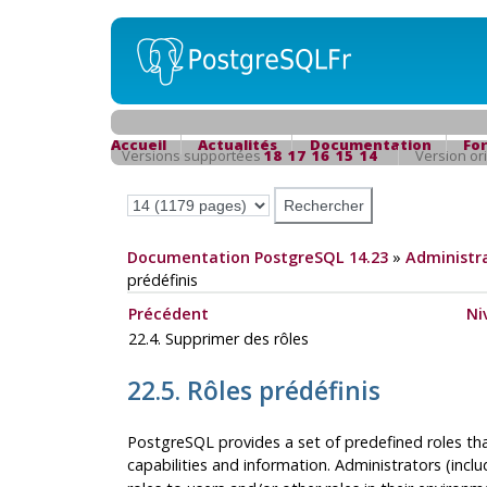
Accueil
Actualités
Documentation
Fo
Versions supportées
18
17
16
15
14
Version or
Documentation PostgreSQL 14.23
»
Administra
prédéfinis
Précédent
Ni
22.4. Supprimer des rôles
22.5. Rôles prédéfinis
PostgreSQL
provides a set of predefined roles th
capabilities and information. Administrators (incl