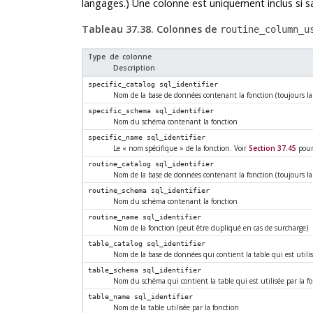
langages.) Une colonne est uniquement inclus si sa
Tableau 37.38. Colonnes de
routine_column_u
Type de colonne
Description
specific_catalog
sql_identifier
Nom de la base de données contenant la fonction (toujours la
specific_schema
sql_identifier
Nom du schéma contenant la fonction
specific_name
sql_identifier
Le
«
nom spécifique
»
de la fonction. Voir
Section 37.45
pour 
routine_catalog
sql_identifier
Nom de la base de données contenant la fonction (toujours la
routine_schema
sql_identifier
Nom du schéma contenant la fonction
routine_name
sql_identifier
Nom de la fonction (peut être dupliqué en cas de surcharge)
table_catalog
sql_identifier
Nom de la base de données qui contient la table qui est utilis
table_schema
sql_identifier
Nom du schéma qui contient la table qui est utilisée par la f
table_name
sql_identifier
Nom de la table utilisée par la fonction