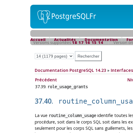
Accueil
Actualités
Documentation
Fo
Versions supportées
18
17
16
15
14
Version or
Documentation PostgreSQL 14.23
»
Interfaces
Précédent
Ni
37.39.
role_usage_grants
37.40.
routine_column_us
La vue
identifie toutes le
routine_column_usage
procédure, soit dans le corps SQL soit dans les e
seulement pour les corps SQL sans guillemets, les