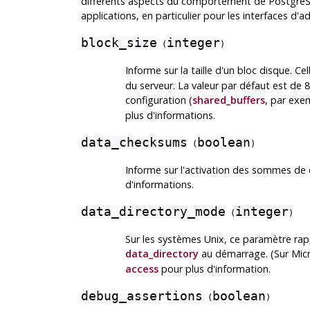
différents aspects du comportement de
Postgre
applications, en particulier pour les interfaces d'a
block_size
integer
(
)
Informe sur la taille d'un bloc disque. Ce
du serveur. La valeur par défaut est de 8
configuration (
shared_buffers
, par exe
plus d'informations.
data_checksums
boolean
(
)
Informe sur l'activation des sommes de c
d'informations.
data_directory_mode
integer
(
)
Sur les systèmes Unix, ce paramètre rapp
data_directory
au démarrage. (Sur Mic
access
pour plus d'information.
debug_assertions
boolean
(
)