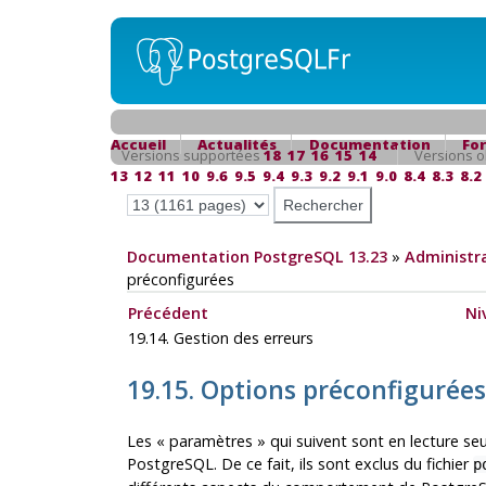
Accueil
Actualités
Documentation
Fo
Versions supportées
18
17
16
15
14
Versions o
13
12
11
10
9.6
9.5
9.4
9.3
9.2
9.1
9.0
8.4
8.3
8.2
Documentation PostgreSQL 13.23
»
Administra
préconfigurées
Précédent
Ni
19.14. Gestion des erreurs
19.15. Options préconfigurées
Les
«
paramètres
»
qui suivent sont en lecture seul
PostgreSQL
. De ce fait, ils sont exclus du fichier
p