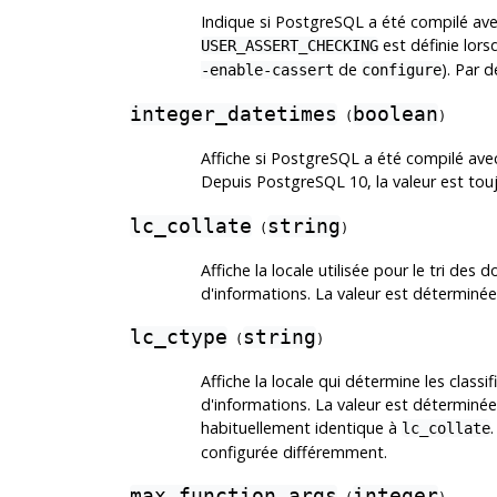
Indique si
PostgreSQL
a été compilé avec
est définie lor
USER_ASSERT_CHECKING
de
). Par 
-enable-cassert
configure
integer_datetimes
boolean
(
)
Affiche si
PostgreSQL
a été compilé avec
Depuis
PostgreSQL
10, la valeur est tou
lc_collate
string
(
)
Affiche la locale utilisée pour le tri des
d'informations. La valeur est déterminée
lc_ctype
string
(
)
Affiche la locale qui détermine les classi
d'informations. La valeur est déterminée
habituellement identique à
.
lc_collate
configurée différemment.
max_function_args
integer