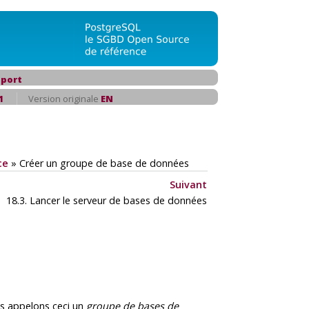
port
1
Version originale
EN
ce
»
Créer un groupe de base de données
Suivant
18.3. Lancer le serveur de bases de données
us appelons ceci un
groupe de bases de