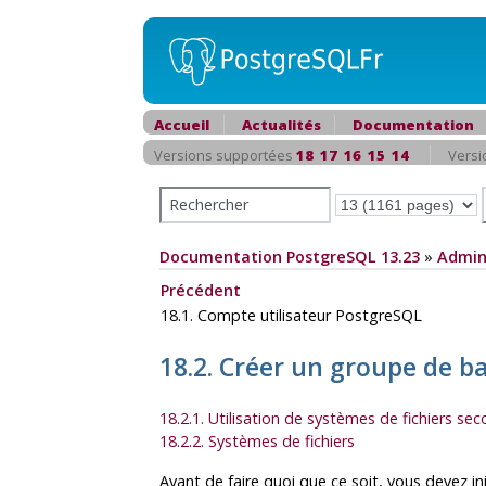
Accueil
Actualités
Documentation
Versions supportées
18
17
16
15
14
Versi
Documentation PostgreSQL 13.23
»
Admin
Précédent
18.1. Compte utilisateur
PostgreSQL
18.2. Créer un groupe de b
18.2.1. Utilisation de systèmes de fichiers se
18.2.2. Systèmes de fichiers
Avant de faire quoi que ce soit, vous devez 