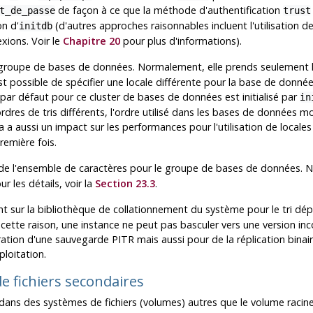
de façon à ce que la méthode d'authentification
t_de_passe
trust
on d'
(d'autres approches raisonnables incluent l'utilisation de
initdb
xions. Voir le
Chapitre 20
pour plus d'informations).
groupe de bases de données. Normalement, elle prends seulement l
 est possible de spécifier une locale différente pour la base de donnée
é par défaut pour ce cluster de bases de données est initialisé par
in
rdres de tris différents, l'ordre utilisé dans les bases de données m
la a aussi un impact sur les performances pour l'utilisation de locale
remière fois.
de l'ensemble de caractères pour le groupe de bases de données. N
 les détails, voir la
Section 23.3
.
t sur la bibliothèque de collationnement du système pour le tri dép
r cette raison, une instance ne peut pas basculer vers une version in
ation d'une sauvegarde PITR mais aussi pour de la réplication binai
ploitation.
de fichiers secondaires
dans des systèmes de fichiers (volumes) autres que le volume racine d