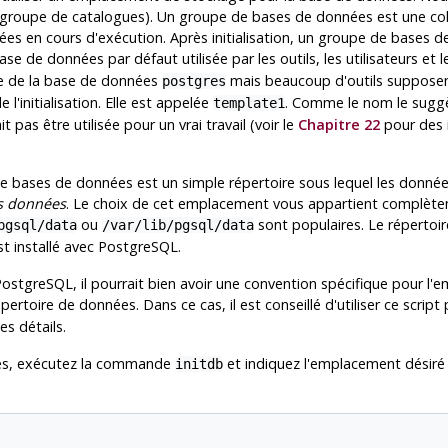
e groupe de catalogues). Un groupe de bases de données est une col
ées en cours d'exécution. Après initialisation, un groupe de bases
base de données par défaut utilisée par les outils, les utilisateurs et 
ce de la base de données
mais beaucoup d'outils supposen
postgres
 l'initialisation. Elle est appelée
. Comme le nom le suggè
template1
 pas être utilisée pour un vrai travail (voir le
Chapitre 22
pour des i
e bases de données est un simple répertoire sous lequel les donnée
s données
. Le choix de cet emplacement vous appartient complèteme
ou
sont populaires. Le répertoire
pgsql/data
/var/lib/pgsql/data
st installé avec
PostgreSQL
.
PostgreSQL
, il pourrait bien avoir une convention spécifique pour l
répertoire de données. Dans ce cas, il est conseillé d'utiliser ce scr
s détails.
ées, exécutez la commande
et indiquez l'emplacement désiré s
initdb