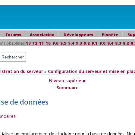
Forums
Association
Développeurs
Planète
Sup
ons obsolètes
13
12
11
10
9.6
9.5
9.4
9.3
9.2
9.1
9.0
8.4
8.3
8.2
8.
istration du serveur
»
Configuration du serveur et mise en pla
Niveau supérieur
Sommaire
ase de données
condaires
initialiser un emplacement de stockage pour la base de données. No