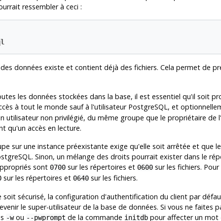
ourrait ressembler à ceci :
ql
e des données existe et contient déjà des fichiers. Cela permet de p
es les données stockées dans la base, il est essentiel qu'il soit pr
cès à tout le monde sauf à l'utilisateur
PostgreSQL
, et optionnelle
un utilisateur non privilégié, du même groupe que le propriétaire de l
nt qu'un accès en lecture.
pe sur une instance préexistante exige qu'elle soit arrêtée et que le
stgreSQL
. Sinon, un mélange des droits pourrait exister dans le ré
 appropriés sont
sur les répertoires et
sur les fichiers. Pou
0700
0600
sur les répertoires et
sur les fichiers.
0
0640
oit sécurisé, la configuration d'authentification du client par défau
nir le super-utilisateur de la base de données. Si vous ne faites pa
ns
ou
de la commande
pour affecter un mot 
-w
--pwprompt
initdb