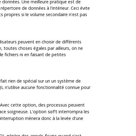
e données. Une meilleure pratique est de
e répertoire de données à l'intérieur. Ceci évite
cs propres si le volume secondaire n'est pas
isateurs peuvent en choisir de différents
, toutes choses égales par ailleurs, on ne
ichiers ni en faisant de petites
fait rien de spécial sur un un système de
QL
n'utilise aucune fonctionnalité connue pour
 Avec cette option, des processus peuvent
lace soigneuse. L'option
interrompra les
soft
 interruption mènera donc à la levée d'une
SQL
génère des appels
quand c'est
fsync