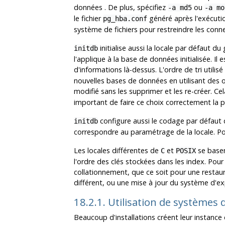
données
. De plus, spécifiez
ou
-a md5
-a mo
le fichier
généré après l'exécuti
pg_hba.conf
système de fichiers pour restreindre les conne
initialise aussi la locale
par défaut du 
initdb
l'applique à la base de données initialisée. Il
d'informations là-dessus. L'ordre de tri utilis
nouvelles bases de données en utilisant des o
modifié sans les supprimer et les re-créer. Ce
important de faire ce choix correctement la p
configure aussi le codage par défaut 
initdb
correspondre au paramétrage de la locale. Pour
Les locales différentes de
et
se basen
C
POSIX
l'ordre des clés stockées dans les index. Pou
collationnement, que ce soit pour une restaur
différent, ou une mise à jour du système d'ex
18.2.1. Utilisation de systèmes 
Beaucoup d'installations créent leur instance 