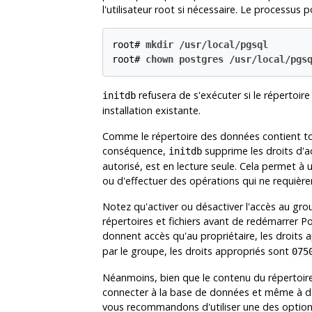
l'utilisateur root si nécessaire. Le processus p
root# 
mkdir /usr/local/pgsql
root# 
chown postgres /usr/local/pgs
refusera de s'exécuter si le répertoir
initdb
installation existante.
Comme le répertoire des données contient tout
conséquence,
supprime les droits d'ac
initdb
autorisé, est en lecture seule. Cela permet à 
ou d'effectuer des opérations qui ne requière
Notez qu'activer ou désactiver l'accès au grou
répertoires et fichiers avant de redémarrer
Po
donnent accès qu'au propriétaire, les droits
par le groupe, les droits appropriés sont
075
Néanmoins, bien que le contenu du répertoire s
connecter à la base de données et même à deve
vous recommandons d'utiliser une des optio