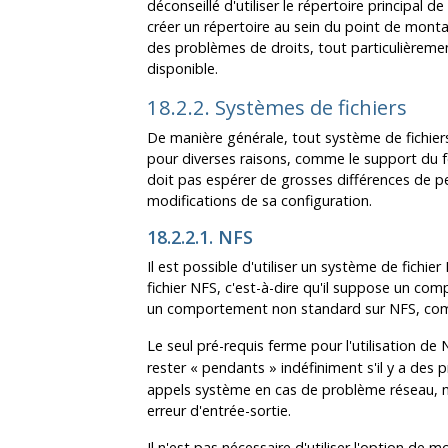
déconseillé d'utiliser le répertoire principa
créer un répertoire au sein du point de monta
des problèmes de droits, tout particulièrem
disponible.
18.2.2. Systèmes de fichiers
De manière générale, tout système de fichiers
pour diverses raisons, comme le support du fo
doit pas espérer de grosses différences de 
modifications de sa configuration.
18.2.2.1. NFS
Il est possible d'utiliser un système de fichier
fichier
NFS
, c'est-à-dire qu'il suppose un co
un comportement non standard sur
NFS
, com
Le seul pré-requis ferme pour l'utilisation de
rester
«
pendants
»
indéfiniment s'il y a des
appels système en cas de problème réseau,
erreur d'entrée-sortie.
Il n'est pas nécessaire d'utiliser l'option de