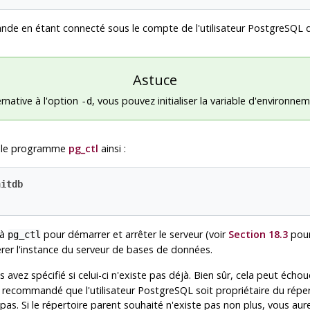
de en étant connecté sous le compte de l'utilisateur
PostgreSQL
d
Astuce
native à l'option
, vous pouvez initialiser la variable d'environn
-d
 le programme
pg_ctl
ainsi :
nitdb
jà
pour démarrer et arrêter le serveur (voir
Section 18.3
pour
pg_ctl
er l'instance du serveur de bases de données.
 avez spécifié si celui-ci n'existe pas déjà. Bien sûr, cela peut échou
t recommandé que l'utilisateur
PostgreSQL
soit propriétaire du répe
. Si le répertoire parent souhaité n'existe pas non plus, vous aurez 