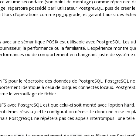
l de ce volume secondaire (son point de montage) comme répertoire d
ge, répertoire possédé par l'utilisateur
PostgreSQL
, puis de créer l
ent lors d'opérations comme
pg_upgrade
, et garantit aussi des éche
 avec une sémantique POSIX est utilisable avec PostgreSQL. Les util
urnisseur, la performance ou la familiarité. L'expérience montre que
performances ou de comportement en changeant juste de système de f
NFS
pour le répertoire des données de
PostgreSQL
.
PostgreSQL
ne 
mportement identique à celui de disques connectés locaux.
PostgreS
me le verrouillage de fichier.
NFS
avec
PostgreSQL
est que celui-ci soit monté avec l'option
.
hard
 problèmes réseau ;cette configuration nécessite donc une mise en p
 mais
PostgreSQL
ne répétera pas ces appels interrompus ; une telle
 montage
. Le comportement de
est suffisant car
Postgre
sync
async