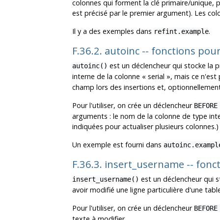
colonnes qui forment la clé primaire/unique, 
est précisé par le premier argument). Les co
Il y a des exemples dans
.
refint.example
F.36.2. autoinc -- fonctions p
est un déclencheur qui stocke la 
autoinc()
interne de la colonne
«
serial
»
, mais ce n'est
champ lors des insertions et, optionnellement,
Pour l'utiliser, on crée un déclencheur
BEFORE
arguments : le nom de la colonne de type integ
indiquées pour actualiser plusieurs colonnes.)
Un exemple est fourni dans
autoinc.exampl
F.36.3. insert_username -- fonct
est un déclencheur qui st
insert_username()
avoir modifié une ligne particulière d'une table
Pour l'utiliser, on crée un déclencheur
BEFORE
texte à modifier.