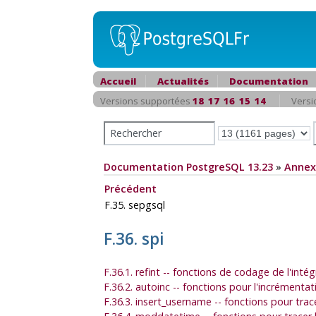
Accueil
Actualités
Documentation
Versions supportées
18
17
16
15
14
Versi
Documentation PostgreSQL 13.23
»
Annex
Précédent
F.35. sepgsql
F.36. spi
F.36.1. refint -- fonctions de codage de l'intégr
F.36.2. autoinc -- fonctions pour l'incrémen
F.36.3. insert_username -- fonctions pour trace