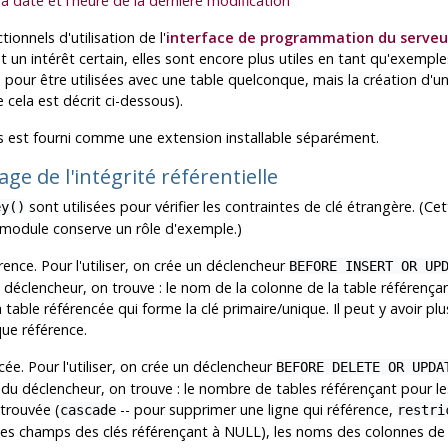
a date et l'heure de la dernière modification
ionnels d'utilisation de l'
interface de programmation du serveur
 un intérêt certain, elles sont encore plus utiles en tant qu'exempl
 pour être utilisées avec une table quelconque, mais la création d
cela est décrit ci-dessous).
s est fourni comme une extension installable séparément.
age de l'intégrité référentielle
sont utilisées pour vérifier les contraintes de clé étrangère. (C
ey()
 module conserve un rôle d'exemple.)
érence. Pour l'utiliser, on crée un déclencheur
BEFORE INSERT OR UP
déclencheur, on trouve : le nom de la colonne de la table référençan
table référencée qui forme la clé primaire/unique. Il peut y avoir plu
ue référence.
ncée. Pour l'utiliser, on crée un déclencheur
BEFORE DELETE OR UPDA
u déclencheur, on trouve : le nombre de tables référençant pour lesqu
 trouvée (
-- pour supprimer une ligne qui référence,
cascade
restri
r les champs des clés référençant à NULL), les noms des colonnes de l