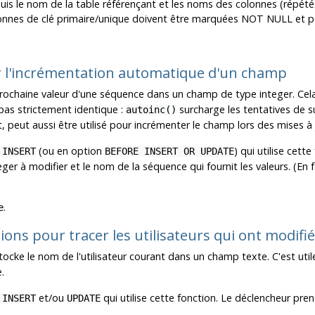
puis le nom de la table référençant et les noms des colonnes (répét
lonnes de clé primaire/unique doivent être marquées NOT NULL et po
our l'incrémentation automatique d'un champ
prochaine valeur d'une séquence dans un champ de type integer. Cela
 pas strictement identique :
surcharge les tentatives de s
autoinc()
 peut aussi être utilisé pour incrémenter le champ lors des mises à 
(ou en option
) qui utilise cet
 INSERT
BEFORE INSERT OR UPDATE
er à modifier et le nom de la séquence qui fournit les valeurs. (En 
.
e
ions pour tracer les utilisateurs qui ont modifi
ocke le nom de l'utilisateur courant dans un champ texte. C'est utile 
.
et/ou
qui utilise cette fonction. Le déclencheur pr
 INSERT
UPDATE