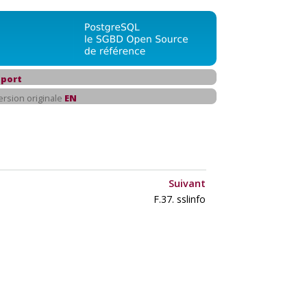
port
ersion originale
EN
Suivant
F.37. sslinfo