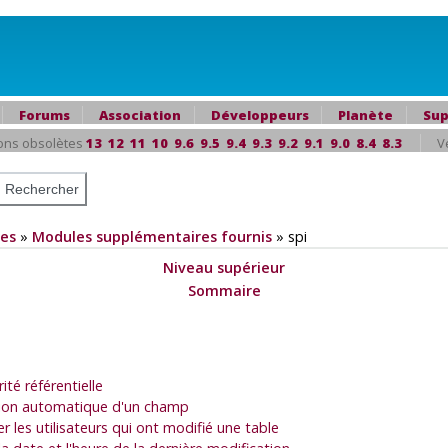
Forums
Association
Développeurs
Planète
Sup
ons obsolètes
13
12
11
10
9.6
9.5
9.4
9.3
9.2
9.1
9.0
8.4
8.3
V
es
»
Modules supplémentaires fournis
»
spi
Niveau supérieur
Sommaire
ité référentielle
tation automatique d'un champ
r les utilisateurs qui ont modifié une table