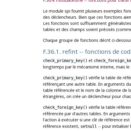
F.36.4. moddatetime -- fonctions pour tracer l
Le module
spi
fournit plusieurs exemples fonct
des déclencheurs. Bien que ces fonctions aient
Les fonctions sont suffisamment généralistes
tables et des champs soient précisés (comme 
Chaque groupe de fonctions décrit ci-dessou
F.36.1. refint -- fonctions de cod
et
check_primary_key()
check_foreign_k
longtemps par le mécanisme interne, mais le
vérifie la table de réf
check_primary_key()
référençant une autre table. En arguments du 
table référencée et le nom de la colonne de la 
étrangères, on crée un déclencheur pour chaq
vérifie la table référe
check_foreign_key()
référencée par d'autres tables. En arguments d
l'action à exécuter si une clé de référence est
référence existent,
-- pour initialise
setnull