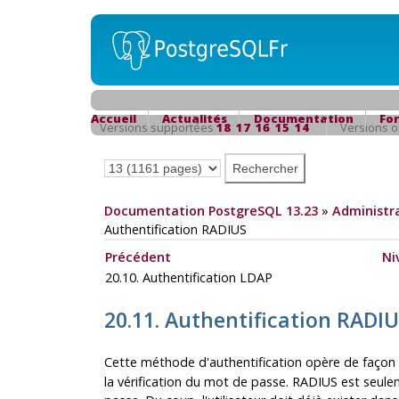
Accueil
Actualités
Documentation
Fo
Versions supportées
18
17
16
15
14
Versions 
Documentation PostgreSQL 13.23
»
Administra
Authentification RADIUS
Précédent
Ni
20.10. Authentification LDAP
20.11. Authentification RADI
Cette méthode d'authentification opère de façon 
la vérification du mot de passe. RADIUS est seulem