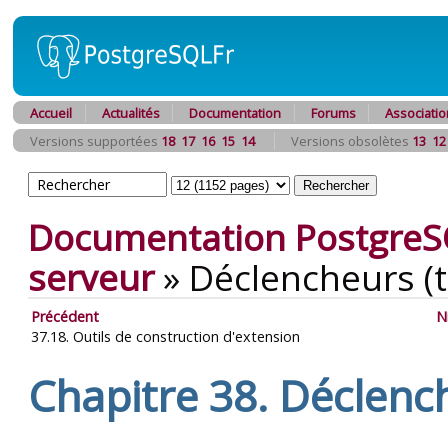
Accueil
Actualités
Documentation
Forums
Associatio
Versions supportées
18
17
16
15
14
Versions obsolètes
13
12
Documentation PostgreS
serveur
»
Déclencheurs (t
Précédent
N
37.18. Outils de construction d'extension
Chapitre 38. Déclench