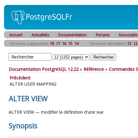
Accueil
Actualités
Documentation
Forums
Associatio
Versions supportées
18
17
16
15
14
Versions obsolètes
13
12
Documentation PostgreSQL 12.22
»
Référence
»
Commandes 
Précédent
ALTER USER MAPPING
ALTER VIEW
ALTER VIEW — modifier la définition d'une vue
Synopsis