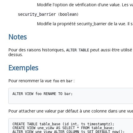
Modifie l'option de vérification d'une value. Les 
security_barrier
boolean
(
)
Modifie la propriété security_barrier de la vue. Il
Notes
Pour des raisons historiques,
peut aussi être utilis
ALTER TABLE
dessus.
Exemples
Pour renommer la vue
en
:
foo
bar
ALTER VIEW foo RENAME TO bar;

Pour attacher une valeur par défaut à une colonne dans une vue
CREATE TABLE table_base (id int, ts timestamptz);

CREATE VIEW une_view AS SELECT * FROM table_base;

ALTER VIEW une_view ALTER COLUMN ts SET DEFAULT now();
