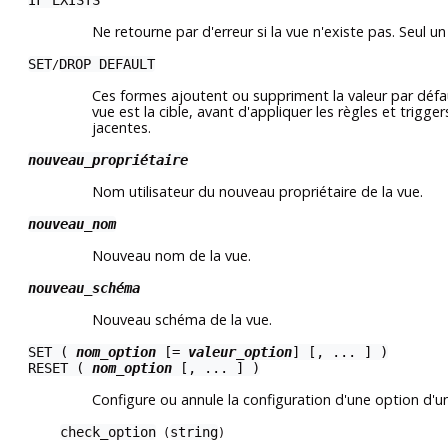
IF EXISTS
Ne retourne par d'erreur si la vue n'existe pas. Seul 
SET
DROP DEFAULT
/
Ces formes ajoutent ou suppriment la valeur par déf
vue est la cible, avant d'appliquer les règles et trig
jacentes.
nouveau_propriétaire
Nom utilisateur du nouveau propriétaire de la vue.
nouveau_nom
Nouveau nom de la vue.
nouveau_schéma
Nouveau schéma de la vue.
SET (
nom_option
[=
valeur_option
] [, ... ] )
RESET (
nom_option
[, ... ] )
Configure ou annule la configuration d'une option d'u
check_option
string
(
)