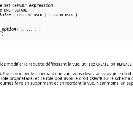
e
expression
 SET DEFAULT 
e
 DROP DEFAULT

taire
 | CURRENT_USER | SESSION_USER }

_option
] [, ... ] )

 )
ez modifier la requête définissant la vue, utilisez
CREATE OR REPLACE
. Pour modifier le schéma d'une vue, vous devez aussi avoir le droit
W
le propriétaire, et ce rôle doit avoir le droit
sur le schéma d
CREATE
rriez faire en supprimant et en recréant la vue. Néanmoins, un supe