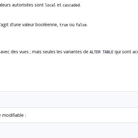
valeurs autorisées sont
et
.
local
cascaded
 s'agit d'une valeur booléenne,
ou
.
true
false
é avec des vues ; mais seules les variantes de
qui sont acc
ALTER TABLE
 modifiable :