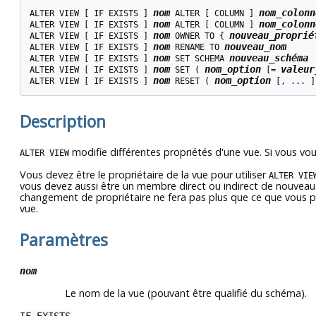
nom
nom_colonn
ALTER VIEW [ IF EXISTS ] 
 ALTER [ COLUMN ] 
nom
nom_colonn
ALTER VIEW [ IF EXISTS ] 
 ALTER [ COLUMN ] 
nom
nouveau_proprié
ALTER VIEW [ IF EXISTS ] 
 OWNER TO { 
nom
nouveau_nom
ALTER VIEW [ IF EXISTS ] 
 RENAME TO 
nom
nouveau_schéma
ALTER VIEW [ IF EXISTS ] 
 SET SCHEMA 
nom
nom_option
valeur
ALTER VIEW [ IF EXISTS ] 
 SET ( 
 [= 
nom
nom_option
ALTER VIEW [ IF EXISTS ] 
 RESET ( 
 [, ... ]
Description
modifie différentes propriétés d'une vue. Si vous voul
ALTER VIEW
Vous devez être le propriétaire de la vue pour utiliser
ALTER VIE
vous devez aussi être un membre direct ou indirect de nouveau rô
changement de propriétaire ne fera pas plus que ce que vous pou
vue.
Paramètres
nom
Le nom de la vue (pouvant être qualifié du schéma).