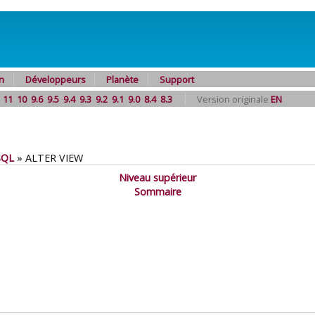
n
Développeurs
Planète
Support
11
10
9.6
9.5
9.4
9.3
9.2
9.1
9.0
8.4
8.3
Version originale
EN
SQL
»
ALTER VIEW
Niveau supérieur
Sommaire