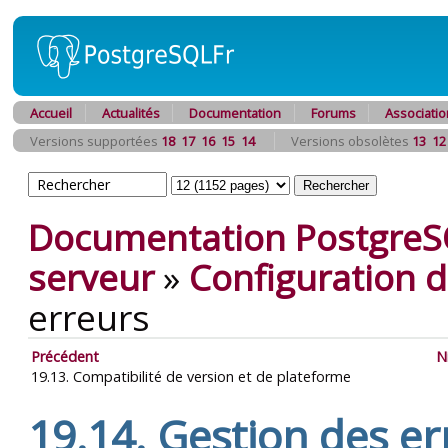
Accueil
Actualités
Documentation
Forums
Associatio
Versions supportées
18
17
16
15
14
Versions obsolètes
13
12
Documentation PostgreS
serveur
»
Configuration 
erreurs
Précédent
N
19.13. Compatibilité de version et de plateforme
19.14. Gestion des er