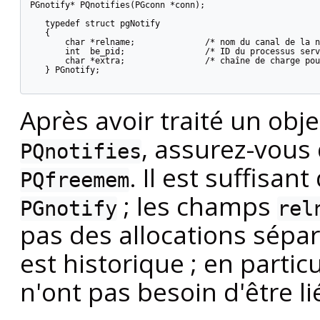
PGnotify* PQnotifies(PGconn *conn);

   typedef struct pgNotify

   {

       char *relname;              /* nom du canal de la n
       int  be_pid;                /* ID du processus serv
       char *extra;                /* chaîne de charge pou
   } PGnotify;

Après avoir traité un obj
, assurez-vous 
PQnotifies
. Il est suffisan
PQfreemem
; les champs
PGnotify
rel
pas des allocations sépa
est historique ; en parti
n'ont pas besoin d'être l