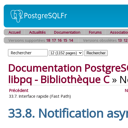
Accueil
Actualités
Documentation
Forums
Associatio
Versions supportées
18
17
16
15
14
Versions obsolètes
13
12
Documentation PostgreS
libpq
- Bibliothèque C
»
N
Précédent
N
33.7. Interface rapide (Fast Path)
33.8. Notification as