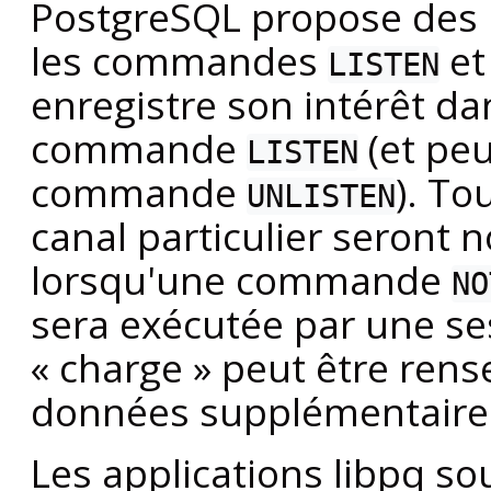
PostgreSQL
propose des n
les commandes
e
LISTEN
enregistre son intérêt dan
commande
(et peu
LISTEN
commande
). To
UNLISTEN
canal particulier seront 
lorsqu'une commande
NO
sera exécutée par une se
«
charge
»
peut être rens
données supplémentaires
Les applications
libpq
sou