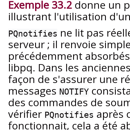
Exemple 33.2
donne un p
illustrant l'utilisation d'
ne lit pas réel
PQnotifies
serveur ; il renvoie sim
précédemment absorbés p
libpq
. Dans les ancienne
façon de s'assurer une r
messages
consist
NOTIFY
des commandes de soumi
vérifier
après 
PQnotifies
fonctionnait, cela a été 