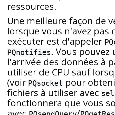
ressources.
Une meilleure façon de v
lorsque vous n'avez pas
exécuter est d'appeler
PQ
. Vous pouvez u
PQnotifies
l'arrivée des données à p
utiliser de
CPU
sauf lorsqu
(voir
pour obteni
PQsocket
fichiers à utiliser avec
sel
fonctionnera que vous 
avec
/
PQsendQuery
PQgetRes