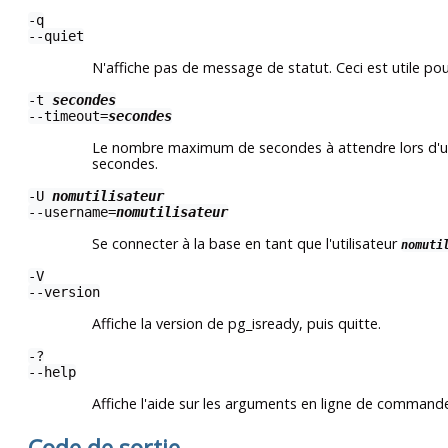
-q
--quiet
N'affiche pas de message de statut. Ceci est utile pour
-t
secondes
--timeout=
secondes
Le nombre maximum de secondes à attendre lors d'une t
secondes.
-U
nomutilisateur
--username=
nomutilisateur
Se connecter à la base en tant que l'utilisateur
nomuti
-V
--version
Affiche la version de
pg_isready
, puis quitte.
-?
--help
Affiche l'aide sur les arguments en ligne de comman