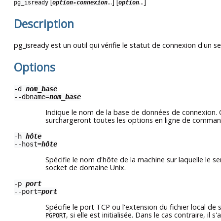
[
...] [
...]
pg_isready
option-connexion
option
Description
pg_isready
est un outil qui vérifie le statut de connexion d'un s
Options
-d
nom_base
--dbname=
nom_base
Indique le nom de la base de données de connexion.
surchargeront toutes les options en ligne de command
-h
hôte
--host=
hôte
Spécifie le nom d'hôte de la machine sur laquelle le s
socket de domaine Unix.
-p
port
--port=
port
Spécifie le port TCP ou l'extension du fichier local d
, si elle est initialisée. Dans le cas contraire, il
PGPORT