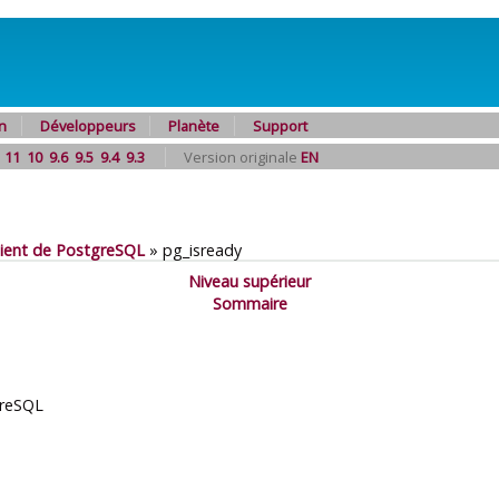
n
Développeurs
Planète
Support
11
10
9.6
9.5
9.4
9.3
Version originale
EN
client de PostgreSQL
»
pg_isready
Niveau supérieur
Sommaire
reSQL