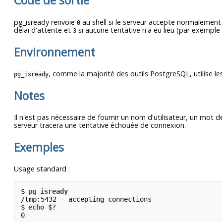
Code de sortie
pg_isready
renvoie
au shell si le serveur accepte normalement
0
délai d'attente et
si aucune tentative n'a eu lieu (par exemple
3
Environnement
, comme la majorité des outils
PostgreSQL
, utilise
pg_isready
Notes
Il n'est pas nécessaire de fournir un nom d'utilisateur, un mot 
serveur tracera une tentative échouée de connexion.
Exemples
Usage standard :
$
pg_isready
/tmp:5432 - accepting connections
$
echo $?
0