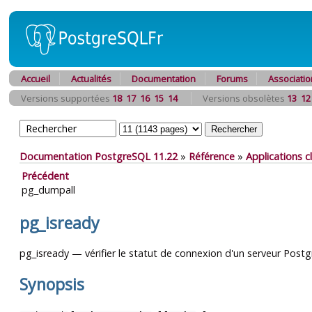
Accueil
Actualités
Documentation
Forums
Associatio
Versions supportées
18
17
16
15
14
Versions obsolètes
13
12
Documentation PostgreSQL 11.22
»
Référence
»
Applications 
Précédent
pg_dumpall
pg_isready
pg_isready — vérifier le statut de connexion d'un serveur
Postg
Synopsis