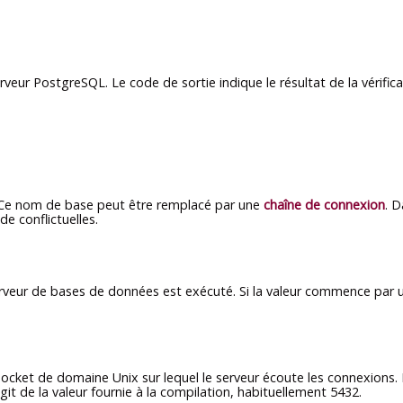
erveur
PostgreSQL
. Le code de sortie indique le résultat de la vérifica
 Ce nom de base peut être remplacé par une
chaîne de connexion
. 
e conflictuelles.
erveur de bases de données est exécuté. Si la valeur commence par un
e socket de domaine Unix sur lequel le serveur écoute les connexions.
 s'agit de la valeur fournie à la compilation, habituellement 5432.