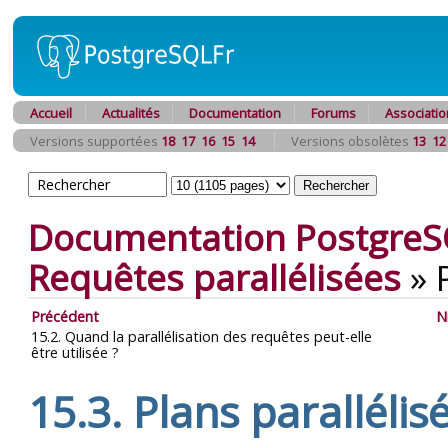
Accueil
Actualités
Documentation
Forums
Associatio
Versions supportées
18
17
16
15
14
Versions obsolètes
13
12
Documentation PostgreS
Requêtes parallélisées
»
Précédent
N
15.2. Quand la parallélisation des requêtes peut-elle
être utilisée ?
15.3. Plans parallélis