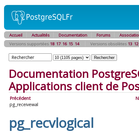
Accueil
Actualités
Documentation
Forums
Associatio
Versions supportées
18
17
16
15
14
Versions obsolètes
13
12
Documentation PostgreS
Applications client de P
Précédent
N
pg_receivewal
pg_recvlogical