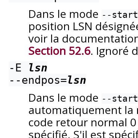
Dans le mode
--start
position LSN désignée.
voir la documentati
Section 52.6
. Ignoré 
-E
lsn
--endpos=
lsn
Dans le mode
--start
automatiquement la ré
code retour normal 0 
spécifié. S'il est spé