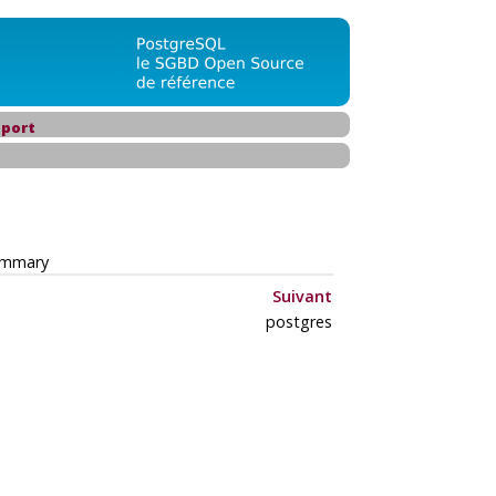
port
ummary
Suivant
postgres