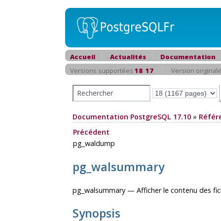
Accueil
Actualités
Documentation
Versions supportées
18
17
Version original
Documentation PostgreSQL 17.10
»
Référ
Précédent
pg_waldump
pg_walsummary
pg_walsummary — Afficher le contenu des fi
Synopsis