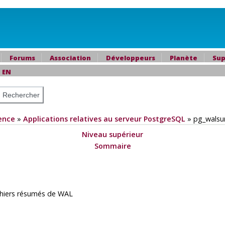
Forums
Association
Développeurs
Planète
Sup
e
EN
ence
»
Applications relatives au serveur PostgreSQL
»
pg_wals
Niveau supérieur
Sommaire
chiers résumés de WAL