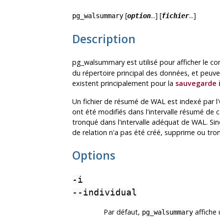
[
...] [
...]
pg_walsummary
option
fichier
Description
pg_walsummary
est utilisé pour afficher le 
du répertoire principal des données, et peuven
existent principalement pour la
sauvegarde 
Un fichier de résumé de WAL est indexé par l'OI
ont été modifiés dans l'intervalle résumé de ce 
tronqué dans l'intervalle adéquat de WAL. Sinon 
de relation n'a pas été créé, supprime ou tronq
Options
-i
--individual
Par défaut,
affiche 
pg_walsummary