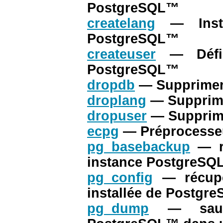
PostgreSQL
™
createlang
— Inst
PostgreSQL
™
createuser
— Défi
PostgreSQL
™
dropdb
— Supprimer
droplang
— Supprime
dropuser
— Supprime
ecpg
— Préprocesse
pg_basebackup
— r
instance
PostgreSQ
pg_config
— récupè
installée de
Postgre
pg_dump
— sau