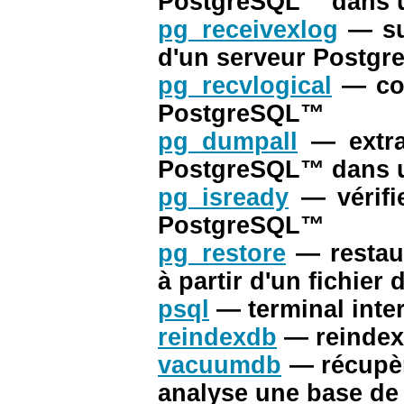
PostgreSQL
™ dans u
pg_receivexlog
— su
d'un serveur
Postgr
pg_recvlogical
— co
PostgreSQL
™
pg_dumpall
— extr
PostgreSQL
™ dans u
pg_isready
— vérifi
PostgreSQL
™
pg_restore
— resta
à partir d'un fichier
psql
— terminal inte
reindexdb
— reinde
vacuumdb
— récupèr
analyse une base d