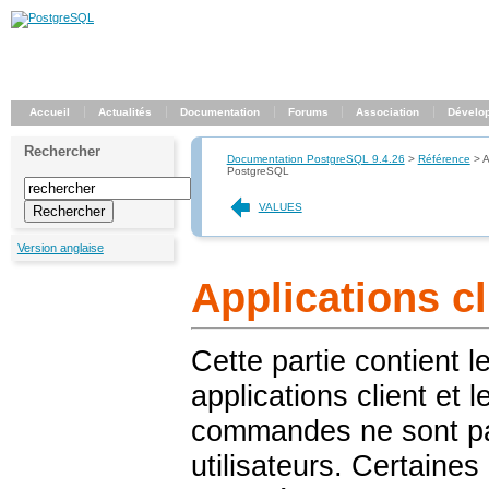
Accueil
Actualités
Documentation
Forums
Association
Dévelo
Rechercher
Documentation PostgreSQL 9.4.26
>
Référence
>
A
PostgreSQL
VALUES
Version anglaise
Applications c
Cette partie contient 
applications client et l
commandes ne sont pa
utilisateurs. Certaines