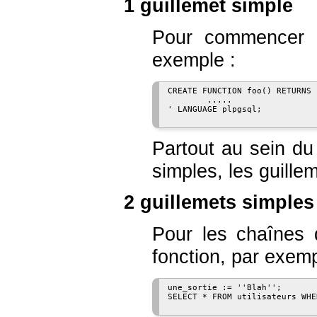
1 guillemet simple
Pour commencer e
exemple :
CREATE FUNCTION foo() RETURNS 
        .....

' LANGUAGE plpgsql;

Partout au sein du
simples, les guill
2 guillemets simples
Pour les chaînes d
fonction, par exemp
une_sortie := ''Blah'';

SELECT * FROM utilisateurs WHE