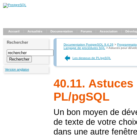
Accueil
Actualités
Documentation
Forums
Association
Dévelo
Rechercher
Documentation PostgreSQL 9.4.26
>
Programmatio
Langage de procédures
SQL
>
Astuces pour dével
Les dessous de PL/pgSQL
Version anglaise
40.11. Astuces
PL/pgSQL
Un bon moyen de dév
de texte de votre choix
dans une autre fenêtre