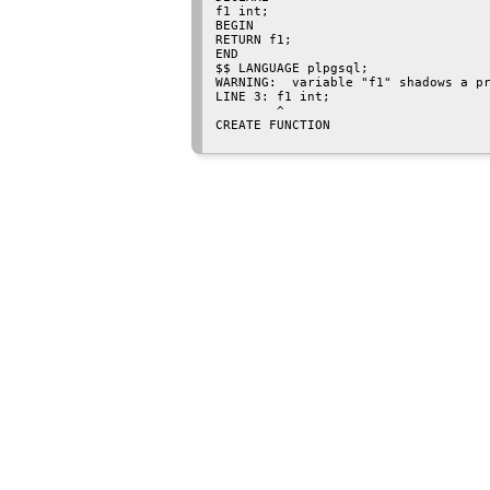
f1 int;

BEGIN

RETURN f1;

END

$$ LANGUAGE plpgsql;

WARNING:  variable "f1" shadows a pr
LINE 3: f1 int;

        ^

CREATE FUNCTION
