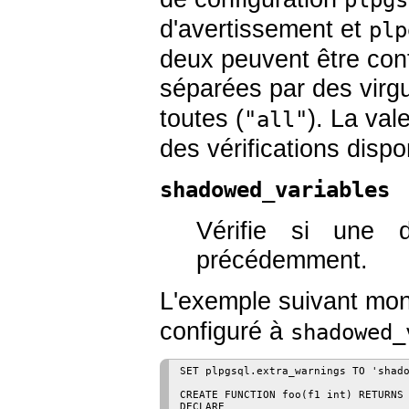
plpgs
d'avertissement et
plp
deux peuvent être confi
séparées par des virgu
toutes (
). La val
"all"
des vérifications disp
shadowed_variables
Vérifie si une d
précédemment.
L'exemple suivant mont
configuré à
shadowed_
SET plpgsql.extra_warnings TO 'shado
CREATE FUNCTION foo(f1 int) RETURNS 
DECLARE
