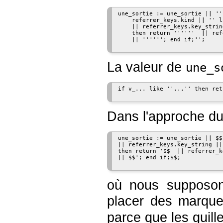
une_sortie := une_sortie || ''
    referrer_keys.kind || '' l
    || referrer_keys.key_strin
    then return ''''''  || ref
    || ''''''; end if;'';

La valeur de
une_s
if v_... like ''...'' then ret
Dans l'approche du 
une_sortie := une_sortie || $$
|| referrer_keys.key_string || 
then return '$$  || referrer_k
|| $$'; end if;$$;

où nous supposon
placer des marque
parce que les guill