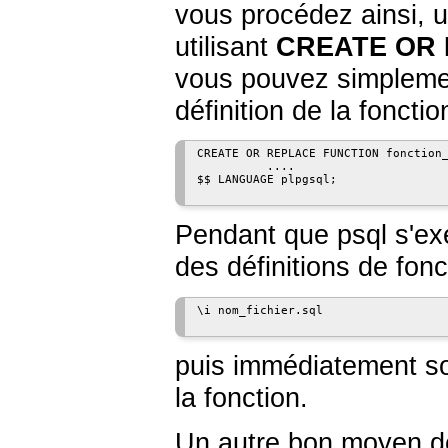
vous procédez ainsi, u
utilisant
CREATE OR
vous pouvez simplement
définition de la foncti
CREATE OR REPLACE FUNCTION fonction_
          ....

$$ LANGUAGE plpgsql;

Pendant que
psql
s'ex
des définitions de fonc
\i nom_fichier.sql

puis immédiatement s
la fonction.
Un autre bon moyen d