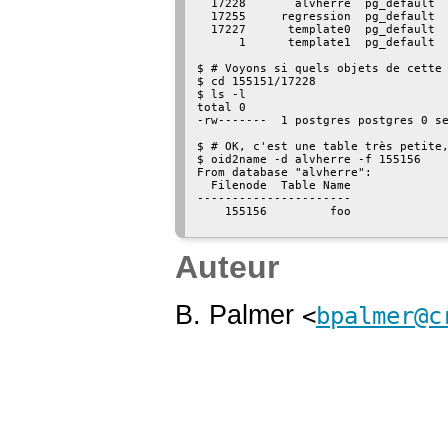
  17228       alvherre  pg_default

  17255     regression  pg_default

  17227      template0  pg_default

      1      template1  pg_default

$ # Voyons si quels objets de cette 
$ cd 155151/17228

$ ls -l

total 0

-rw-------  1 postgres postgres 0 se
$ # OK, c'est une table très petite,
$ oid2name -d alvherre -f 155156

From database "alvherre":

  Filenode  Table Name

----------------------

    155156         foo

Auteur
B. Palmer
<
bpalmer@c