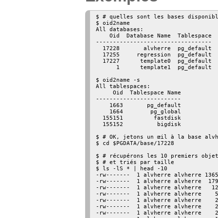
$ # quelles sont les bases disponibl
$ oid2name

All databases:

    Oid  Database Name  Tablespace

----------------------------------

  17228       alvherre  pg_default

  17255     regression  pg_default

  17227      template0  pg_default

      1      template1  pg_default

$ oid2name -s

All tablespaces:

     Oid  Tablespace Name

-------------------------

    1663       pg_default

    1664        pg_global

  155151         fastdisk

  155152          bigdisk

$ # OK, jetons un œil à la base alvh
$ cd $PGDATA/base/17228

$ # récupérons les 10 premiers objet
$ # et triés par taille

$ ls -lS * | head -10

-rw-------  1 alvherre alvherre 1365
-rw-------  1 alvherre alvherre  179
-rw-------  1 alvherre alvherre   12
-rw-------  1 alvherre alvherre    5
-rw-------  1 alvherre alvherre    2
-rw-------  1 alvherre alvherre    2
-rw-------  1 alvherre alvherre    2