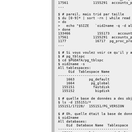
17561            1155291  accounts_p
...

$ # pareil, mais trié par taille

$ du [0-9]* | sort -rn | while read 
> do

>   echo "$SIZE   `oid2name -q -d al
> done

133466             155173    account
17561            1155291  accounts_p
1177              16717  pg_proc_pro
...

$ # Si vous voulez voir ce qu'il y a
$ # pg_tblspc

$ cd $PGDATA/pg_tblspc

$ oid2name -s

All tablespaces:

     Oid  Tablespace Name

-------------------------

    1663       pg_default

    1664        pg_global

  155151         fastdisk

  155152          bigdisk

$ # quelle base de données a des obj
$ ls -d 155151/*

155151/17228/  155151/PG_VERSION

$ # Oh, quelle était la base de donn
$ oid2name

All databases:

    Oid  Database Name  Tablespace

----------------------------------
