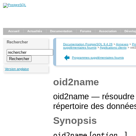
Accueil
Actualités
Documentation
Forums
Association
Dévelo
Rechercher
Documentation PostgreSQL 9.4.26
>
Annexes
>
Pr
supplémentaires fournis
>
Applications clients
>
oid
Programmes supplémentaires fournis
Version anglaise
oid2name
oid2name — résoudre l
répertoire des donné
Synopsis
[
...]
oid2name
option