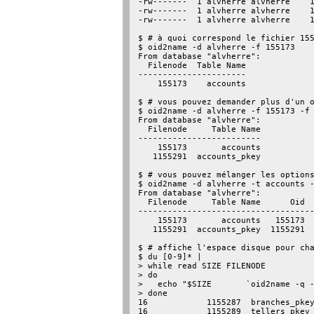
-rw-------  1 alvherre alvherre    1
-rw-------  1 alvherre alvherre    1
-rw-------  1 alvherre alvherre    1
$ # à quoi correspond le fichier 155
$ oid2name -d alvherre -f 155173

From database "alvherre":

  Filenode  Table Name

----------------------

    155173    accounts

$ # vous pouvez demander plus d'un o
$ oid2name -d alvherre -f 155173 -f 
From database "alvherre":

  Filenode     Table Name

-------------------------

    155173       accounts

   1155291  accounts_pkey

$ # vous pouvez mélanger les options
$ oid2name -d alvherre -t accounts -
From database "alvherre":

  Filenode     Table Name      Oid  
------------------------------------
    155173       accounts   155173  
   1155291  accounts_pkey  1155291  
$ # affiche l'espace disque pour cha
$ du [0-9]* |

> while read SIZE FILENODE

> do

>   echo "$SIZE       `oid2name -q -
> done

16            1155287  branches_pkey
16            1155289  tellers_pkey
