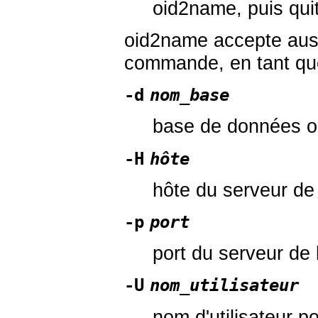
oid2name
, puis qui
oid2name
accepte auss
commande, en tant qu
-d
nom_base
base de données o
-H
hôte
hôte du serveur d
-p
port
port du serveur de
-U
nom_utilisateur
nom d'utilisateur p