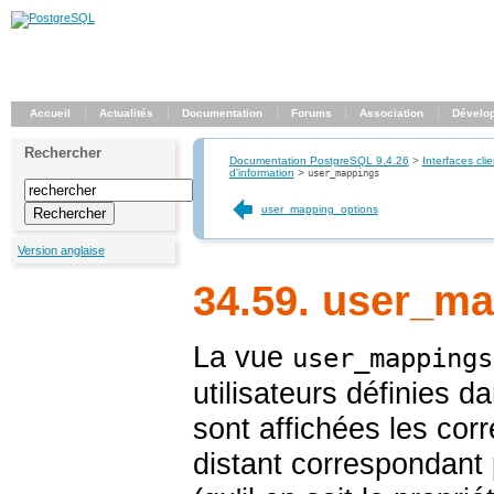
Accueil
Actualités
Documentation
Forums
Association
Dévelo
Rechercher
Documentation PostgreSQL 9.4.26
>
Interfaces clie
d'information
>
user_mappings
user_mapping_options
Version anglaise
34.59. user_m
La vue
user_mappings
utilisateurs définies 
sont affichées les cor
distant correspondant 