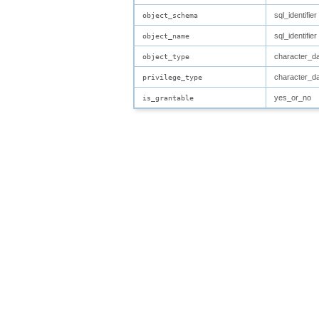
sql_identifier
object_schema
sql_identifier
object_name
character_d
object_type
character_d
privilege_type
yes_or_no
is_grantable