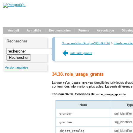
Accueil
Actualités
Documentation
Forums
Association
Dévelo
Rechercher
Documentation PostgreSQL 9.4.26
>
Interfaces clie
role_udt_grants
Version anglaise
34.38. role_usage_grants
La vue
identifie les privilèges d'
role_usage_grants
USA
contenir des informations plus utiles. La seule différence
Tableau 34.36. Colonnes de
role_usage_grants
Nom
Typ
sql_identifier
grantor
sql_identifier
grantee
sql_identifier
object_catalog