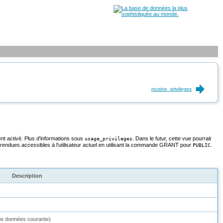
routine_privileges
ent activé. Plus d'informations sous
. Dans le futur, cette vue pourrait
usage_privileges
 rendues accessibles à l'utilisateur actuel en utilisant la commande GRANT pour
.
PUBLIC
Description
 de données courante)