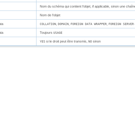
Nom du schéma qui contient l'objet, if applicable, sinon une chaîn
Nom de l'objet
ata
,
,
,
COLLATION
DOMAIN
FOREIGN DATA WRAPPER
FOREIGN SERVER
ata
Toujours
USAGE
si le droit peut être transmis,
sinon
YES
NO