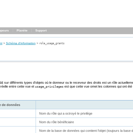
ppeurs
Planète
Support
nt
>
Schéma d'information
>
role_usage_grants
sur différents types d'objets où le donneur ou le receveur des droits est un rôle actuellem
GE
 réelle entre cette vue et
est que cette vue omet les colonnes qui ont été
usage_privileges
e de données
Nom du rôle qui a octroyé le privilège
Nom du rôle bénéficiaire
Nom de la base de données qui contient l'objet (toujours la base