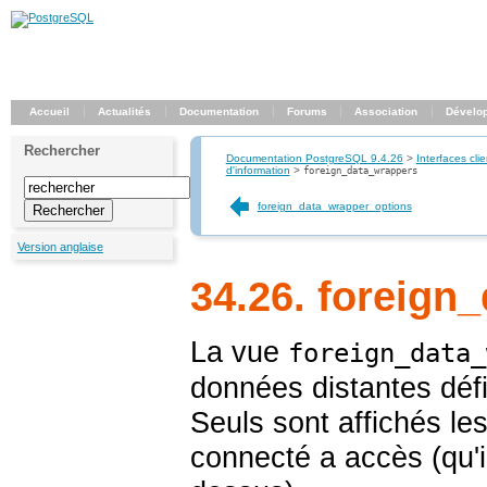
Accueil
Actualités
Documentation
Forums
Association
Dévelo
Rechercher
Documentation PostgreSQL 9.4.26
>
Interfaces clie
d'information
>
foreign_data_wrappers
foreign_data_wrapper_options
Version anglaise
34.26. foreign
La vue
foreign_data_
données distantes déf
Seuls sont affichés les
connecté a accès (qu'il 