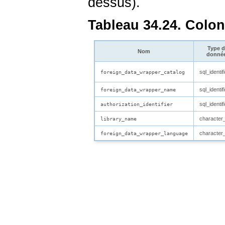
dessus).
Tableau 34.24. Colo
Type 
Nom
donné
sql_identif
foreign_data_wrapper_catalog
sql_identif
foreign_data_wrapper_name
sql_identif
authorization_identifier
character
library_name
character
foreign_data_wrapper_language