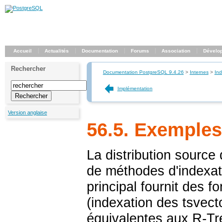
Accueil
Actualités
Documentation
Forums
Association
Dévelo
Rechercher
Documentation PostgreSQL 9.4.26
>
Internes
>
In
Implémentation
Version anglaise
56.5. Exemples
La distribution source
de méthodes d'indexat
principal fournit des f
(indexation des
tsvect
équivalentes aux R-Tr