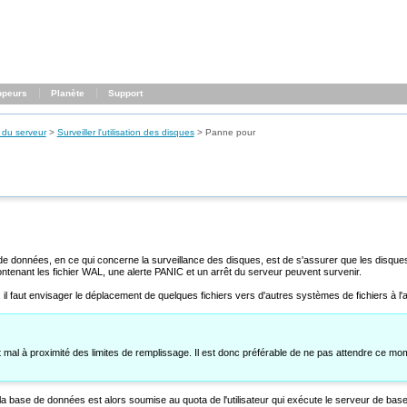
ppeurs
Planète
Support
 du serveur
>
Surveiller l'utilisation des disques
>
Panne pour
 de données, en ce qui concerne la surveillance des disques, est de s'assurer que les disqu
contenant les fichier WAL, une alerte PANIC et un arrêt du serveur peuvent survenir.
ue, il faut envisager le déplacement de quelques fichiers vers d'autres systèmes de fichiers à l
 mal à proximité des limites de remplissage. Il est donc préférable de ne pas attendre ce mom
r, la base de données est alors soumise au quota de l'utilisateur qui exécute le serveur de