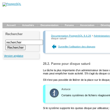
Accueil
Actualités
Documentation
Forums
Association
Dévelo
Rechercher
Documentation PostgreSQL 9.4.26
>
Administration
disque saturé
Surveiller l'utilisation des disques
Version anglaise
28.2. Panne pour disque saturé
La tâche la plus importante d'un administrateur de base
mais peut empêcher toute activité. S'il s'agit du disque 
S'il n'est pas possible de libérer de la place sur le disq
Astuce
Certains systèmes de fichiers réagissent
Si le système supporte les quotas disque par utilisateu