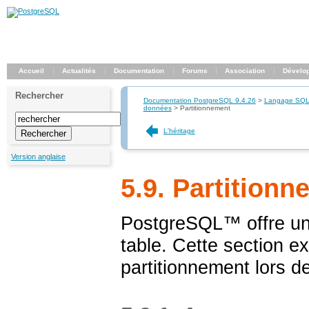
Accueil
Actualités
Documentation
Forums
Association
Dévelo
Rechercher
Documentation PostgreSQL 9.4.26
>
Langage SQ
données
>
Partitionnement
L'héritage
Version anglaise
5.9. Partition
PostgreSQL
™ offre u
table. Cette section e
partitionnement lors d