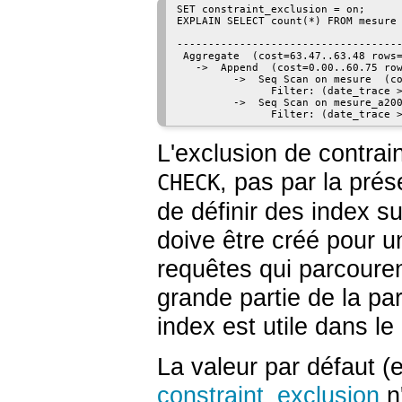
SET constraint_exclusion = on;

EXPLAIN SELECT count(*) FROM mesure 
                                    
------------------------------------
 Aggregate  (cost=63.47..63.48 rows=
   ->  Append  (cost=0.00..60.75 row
         ->  Seq Scan on mesure  (co
               Filter: (date_trace >
         ->  Seq Scan on mesure_a200
               Filter: (date_trace 
L'exclusion de contrain
, pas par la prés
CHECK
de définir des index su
doive être créé pour u
requêtes qui parcouren
grande partie de la par
index est utile dans le
La valeur par défaut 
constraint_exclusion
n