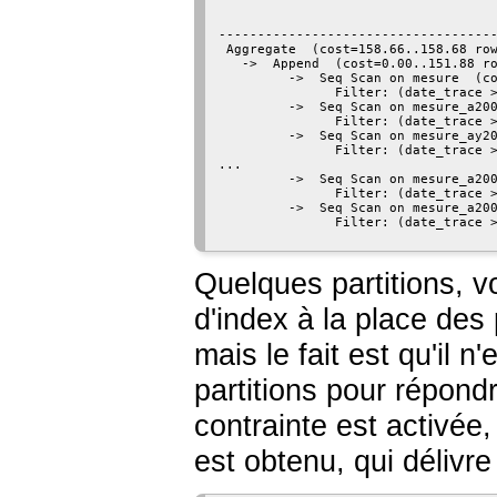
                                    
------------------------------------
 Aggregate  (cost=158.66..158.68 row
   ->  Append  (cost=0.00..151.88 ro
         ->  Seq Scan on mesure  (co
               Filter: (date_trace >
         ->  Seq Scan on mesure_a200
               Filter: (date_trace >
         ->  Seq Scan on mesure_ay20
               Filter: (date_trace >
...

         ->  Seq Scan on mesure_a200
               Filter: (date_trace >
         ->  Seq Scan on mesure_a200
               Filter: (date_trace >
Quelques partitions, vo
d'index à la place des
mais le fait est qu'il 
partitions pour répond
contrainte est activée
est obtenu, qui délivr