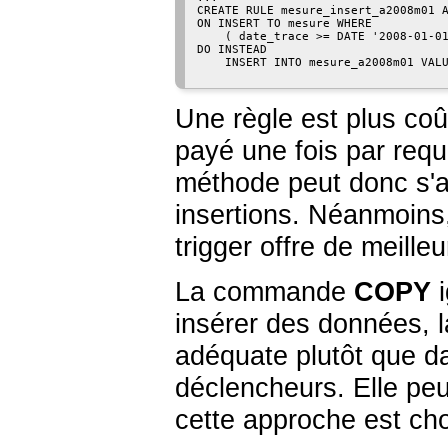
CREATE RULE mesure_insert_a2008m01 A
ON INSERT TO mesure WHERE

    ( date_trace >= DATE '2008-01-01
DO INSTEAD

    INSERT INTO mesure_a2008m01 VALU
Une règle est plus co
payé une fois par requê
méthode peut donc s'a
insertions. Néanmoins,
trigger offre de meill
La commande
COPY
i
insérer des données, la
adéquate plutôt que da
déclencheurs. Elle peu
cette approche est cho