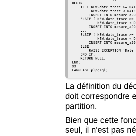
BEGIN

    IF ( NEW.date_trace >= DAT
         NEW.date_trace < DATE
        INSERT INTO mesure_a20
    ELSIF ( NEW.date_trace >= 
            NEW.date_trace < D
        INSERT INTO mesure_a20
    ...

    ELSIF ( NEW.date_trace >= 
            NEW.date_trace < D
        INSERT INTO mesure_a20
    ELSE

        RAISE EXCEPTION 'Date 
    END IF;

    RETURN NULL;

END;

$$

LANGUAGE plpgsql;

La définition du d
doit correspondre 
partition.
Bien que cette fonc
seul, il n'est pas n