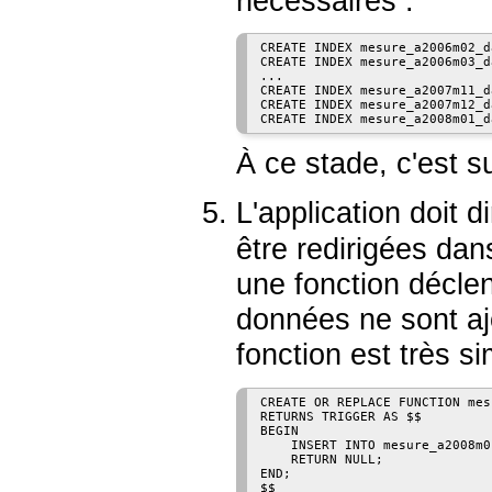
nécessaires :
CREATE INDEX mesure_a2006m02_d
CREATE INDEX mesure_a2006m03_d
...

CREATE INDEX mesure_a2007m11_d
CREATE INDEX mesure_a2007m12_d
CREATE INDEX mesure_a2008m01_d
À ce stade, c'est su
L'application doit d
être redirigées dan
une fonction déclen
données ne sont ajo
fonction est très si
CREATE OR REPLACE FUNCTION mes
RETURNS TRIGGER AS $$

BEGIN

    INSERT INTO mesure_a2008m0
    RETURN NULL;

END;

$$
