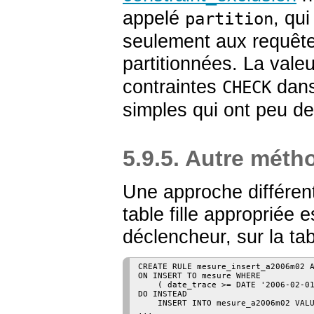
appelé
, qui
partition
seulement aux requête
partitionnées. La vale
contraintes
dans
CHECK
simples qui ont peu de
5.9.5. Autre méth
Une approche différent
table fille appropriée 
déclencheur, sur la ta
CREATE RULE mesure_insert_a2006m02 A
ON INSERT TO mesure WHERE

    ( date_trace >= DATE '2006-02-01
DO INSTEAD

    INSERT INTO mesure_a2006m02 VALU
...
