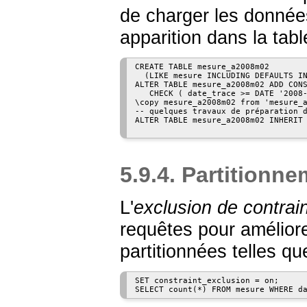
de charger les données,
apparition dans la tabl
CREATE TABLE mesure_a2008m02

  (LIKE mesure INCLUDING DEFAULTS IN
ALTER TABLE mesure_a2008m02 ADD CONS
   CHECK ( date_trace >= DATE '2008-
\copy mesure_a2008m02 from 'mesure_a
-- quelques travaux de préparation d
ALTER TABLE mesure_a2008m02 INHERIT 
5.9.4. Partitionn
L'
exclusion de contrai
requêtes pour améliore
partitionnées telles qu
SET constraint_exclusion = on;

SELECT count(*) FROM mesure WHERE d