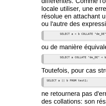
différentes. Comme l'
locale utiliser, une er
résolue en attachant un
ou l'autre des expressi
        SELECT a < b COLLATE "de_DE"
ou de manière équival
        SELECT a COLLATE "de_DE" < b
Toutefois, pour cas st
SELECT a || b FROM test1;

ne retournera pas d'er
des collations: son rés