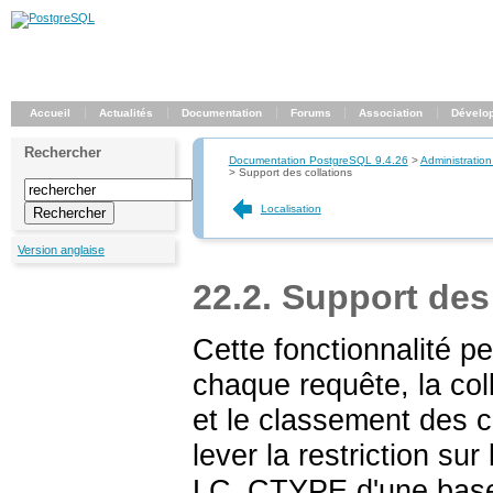
Accueil
Actualités
Documentation
Forums
Association
Dévelo
Rechercher
Documentation PostgreSQL 9.4.26
>
Administration
>
Support des collations
Localisation
Version anglaise
22.2. Support des
Cette fonctionnalité p
chaque requête, la coll
et le classement des c
lever la restriction su
LC_CTYPE
d'une base