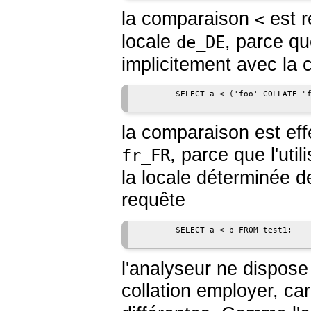
la comparaison
est r
<
locale
, parce qu
de_DE
implicitement avec la c
        SELECT a < ('foo' COLLATE "f
la comparaison est effe
, parce que l'util
fr_FR
la locale déterminée d
requête
        SELECT a < b FROM test1;

l'analyseur ne dispos
collation employer, ca