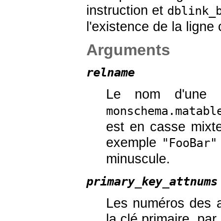
instruction et
dblink_
l'existence de la ligne 
Arguments
relname
Le nom d'une r
monschema.matabl
est en casse mixte
exemple
"FooBar"
minuscule.
primary_key_attnums
Les numéros des a
la clé primaire, pa