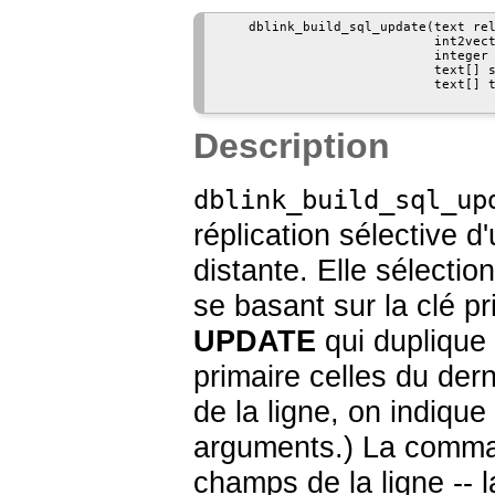
    dblink_build_sql_update(text rel
                            int2vect
                            integer 
                            text[] s
                            text[] t
Description
dblink_build_sql_up
réplication sélective 
distante. Elle sélectio
se basant sur la clé 
UPDATE
qui duplique 
primaire celles du der
de la ligne, on indiqu
arguments.) La com
champs de la ligne -- l