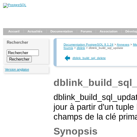
Accueil
Actualités
Documentation
Forums
Association
Dévelo
Rechercher
Documentation PostgreSQL 9.1.24
>
Annexes
>
Mo
fournis
>
dblink
>
dblink_build_sql_update
dblink_build_sql_delete
Version anglaise
dblink_build_sql
dblink_build_sql_updat
jour à partir d'un tupl
champs de la clé prima
Synopsis