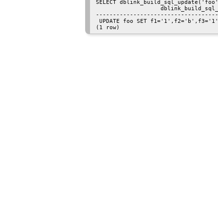
SELECT dblink_build_sql_update('foo'
                   dblink_build_sql_
------------------------------------
 UPDATE foo SET f1='1',f2='b',f3='1'