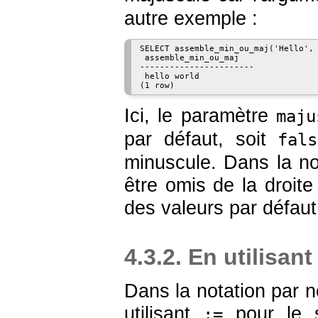
autre exemple :
SELECT assemble_min_ou_maj('Hello', 
 assemble_min_ou_maj 

-----------------------

 hello world

Ici, le paramètre
maju
par défaut, soit
fals
minuscule. Dans la no
être omis de la droit
des valeurs par défaut
4.3.2. En utilisan
Dans la notation par 
utilisant
pour le s
:=