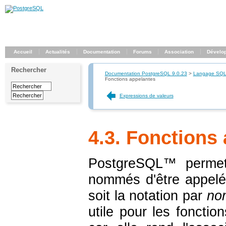
Accueil
Actualités
Documentation
Forums
Association
Dévelo
Rechercher
Documentation PostgreSQL 9.0.23
>
Langage SQ
Fonctions appelantes
Expressions de valeurs
4.3. Fonctions
PostgreSQL
™ permet
nommés d'être appelée
soit la notation par
no
utile pour les foncti