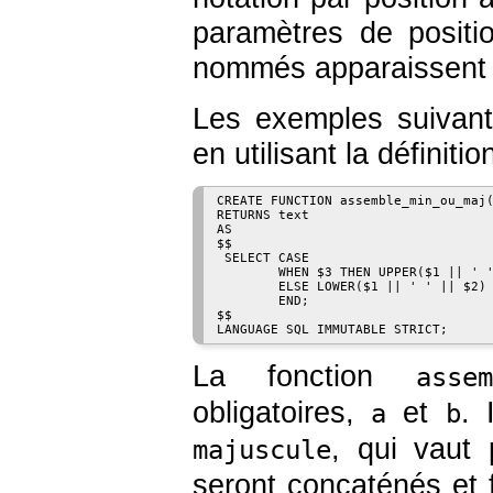
paramètres de positi
nommés apparaissent 
Les exemples suivants i
en utilisant la définiti
CREATE FUNCTION assemble_min_ou_maj(
RETURNS text

AS

$$

 SELECT CASE

        WHEN $3 THEN UPPER($1 || ' '
        ELSE LOWER($1 || ' ' || $2)

        END;

$$

La fonction
assem
obligatoires,
et
. 
a
b
, qui vaut
majuscule
seront concaténés et 