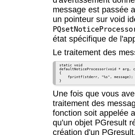
message est passée av
un pointeur sur void i
PQsetNoticeProcesso
état spécifique de l'ap
Le traitement des mes
static void

defaultNoticeProcessor(void * arg, c
{

    fprintf(stderr, "%s", message);

Une fois que vous avez
traitement des messag
fonction soit appelée 
qu'un objet
PGresult
ré
création d'un
PGresult