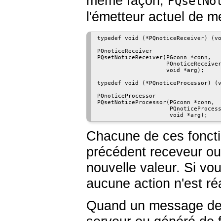
même façon,
PQsetNo
l'émetteur actuel de 
typedef void (*PQnoticeReceiver) (vo
PQnoticeReceiver

PQsetNoticeReceiver(PGconn *conn,

                    PQnoticeReceiver
                    void *arg);

typedef void (*PQnoticeProcessor) (v
PQnoticeProcessor

PQsetNoticeProcessor(PGconn *conn,

                     PQnoticeProcess
Chacune de ces fonctio
précédent receveur ou
nouvelle valeur. Si vou
aucune action n'est ré
Quand un message de 