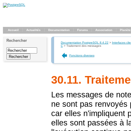
Accueil
Actualités
Documentation
Forums
Association
Planète
Rechercher
Documentation PostgreSQL 8.4.22
>
Interfaces clie
C
>
Traitement des messages
Fonctions diverses
30.11. Traitem
Les messages de note 
ne sont pas renvoyés p
car elles n'impliquent 
elles sont passées à l