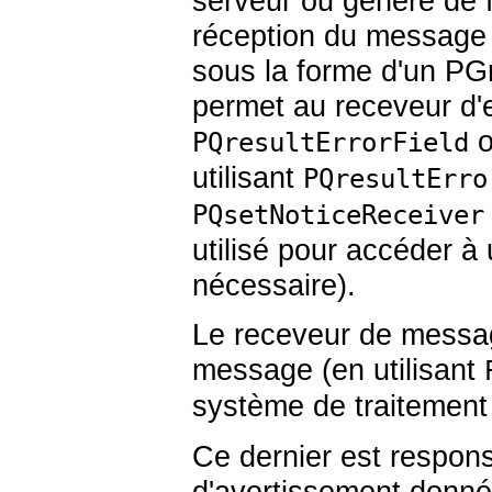
serveur ou généré de 
réception du message 
sous la forme d'un
PGr
permet au receveur d'e
o
PQresultErrorField
utilisant
PQresultErro
PQsetNoticeReceiver
utilisé pour accéder à 
nécessaire).
Le receveur de messag
message (en utilisant
système de traitemen
Ce dernier est respon
d'avertissement donné 