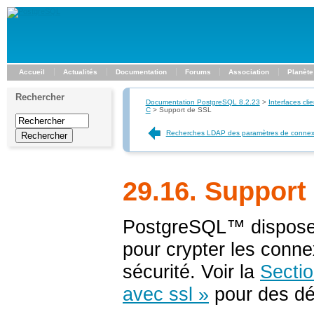
Accueil
Actualités
Documentation
Forums
Association
Planète
Rechercher
Documentation PostgreSQL 8.2.23
>
Interfaces clie
C
>
Support de SSL
Recherches LDAP des paramètres de connex
29.16. Support
PostgreSQL
™ dispose
pour crypter les connex
sécurité. Voir la
Sectio
avec ssl »
pour des dét