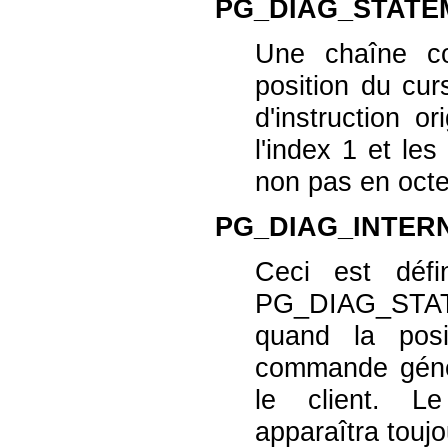
PG_DIAG_STATE
Une chaîne co
position du cu
d'instruction o
l'index 1 et le
non pas en octe
PG_DIAG_INTER
Ceci est déf
PG_DIAG_STA
quand la posi
commande génér
le client. 
apparaîtra touj