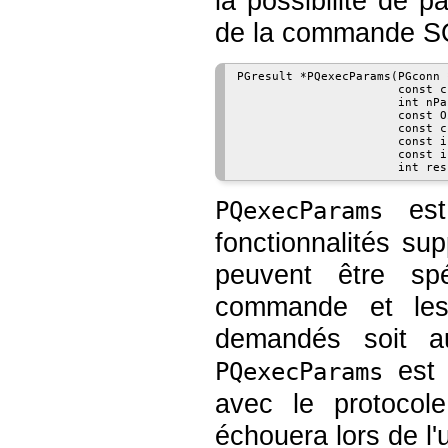
la possibilité de 
de la commande S
PGresult *PQexecParams(PGconn 
                       const c
                       int nPar
                       const O
                       const c
                       const i
                       const i
est
PQexecParams
fonctionnalités su
peuvent être sp
commande et les 
demandés soit au
est 
PQexecParams
avec le protocole
échouera lors de l'u