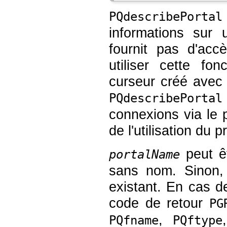
PQdescribePortal
informations sur 
fournit pas d'acc
utiliser cette fo
curseur créé ave
PQdescribePortal
connexions via le p
de l'utilisation du p
peut ê
portalName
sans nom. Sinon, 
existant. En cas 
code de retour
PG
,
PQfname
PQftype