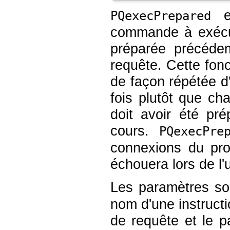
es
PQexecPrepared
commande à exécut
préparée précéde
requête. Cette fon
de façon répétée d
fois plutôt que cha
doit avoir été p
cours.
PQexecPre
connexions du prot
échouera lors de l'u
Les paramètres so
nom d'une instruct
de requête et le 