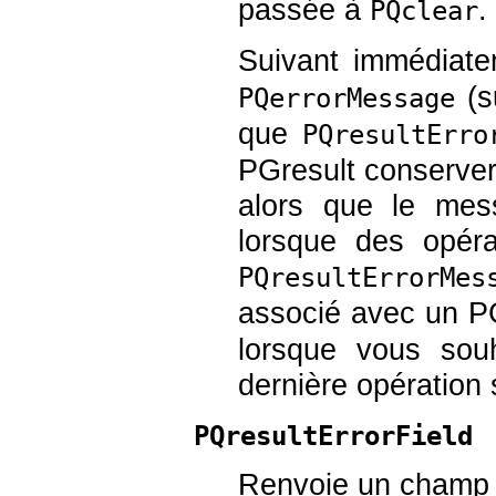
passée à
.
PQclear
Suivant immédiat
(s
PQerrorMessage
que
PQresultErro
PGresult
conserver
alors que le mes
lorsque des opérat
PQresultErrorMes
associé avec un
P
lorsque vous souh
dernière opération 
PQresultErrorField
Renvoie un champ in