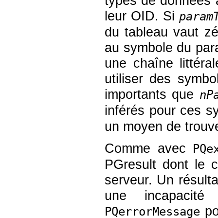
types de données 
leur OID. Si
param
du tableau vaut zé
au symbole du para
une chaîne littéra
utiliser des symb
importants que
nP
inférés pour ces s
un moyen de trouve
Comme avec
PQe
PGresult
dont le c
serveur. Un résul
une incapacité
pou
PQerrorMessage