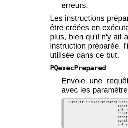
erreurs.
Les instructions prép
être créées en exécut
plus, bien qu'il n'y ai
instruction préparée, l
utilisée dans ce but.
PQexecPrepared
Envoie une requêt
avec les paramètres
PGresult *PQexecPrepared(PGcon
                         const
                         int n
                         const
                         const
                         const