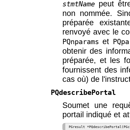
peut êt
stmtName
non nommée. Sinon
préparée exista
renvoyé avec le c
et
PQnparams
PQpa
obtenir des inform
préparée, et les f
fournissent des in
cas où) de l'instruc
PQdescribePortal
Soumet une requê
portail indiqué et a