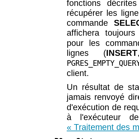
fonctions décrite
récupérer les lign
commande
SELE
affichera toujour
pour les command
lignes (
INSERT
PGRES_EMPTY_QUER
client.
Un résultat de st
jamais renvoyé di
d'exécution de requ
à l'exécuteur de
« Traitement des 