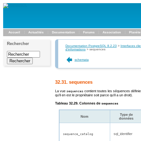
Accueil
Actualités
Documentation
Forums
Association
Planète
Rechercher
Documentation PostgreSQL 8.2.23
>
Interfaces clie
d'informations
>
sequences
schemata
32.31. sequences
La vue
contient toutes les séquences définie
sequences
qu'il en est le propriétaire soit parce qu'il a un droit).
Tableau 32.29. Colonnes de
sequences
Type de
Nom
données
sql_identifier
sequence_catalog