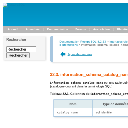
Accueil
Actualités
Documentation
Forums
Association
Planète
Rechercher
Documentation PostgreSQL 8.2.23
>
Interfaces clie
d'informations
>
information_schema_catalog_nam
Types de données
32.3. information_schema_catalog_na
est une table qui
information_schema_catalog_name
(catalogue courant dans la terminologie SQL).
Tableau 32.1. Colonnes de
information_schema_cat
Nom
Type de donnée
sql_identifier
catalog_name