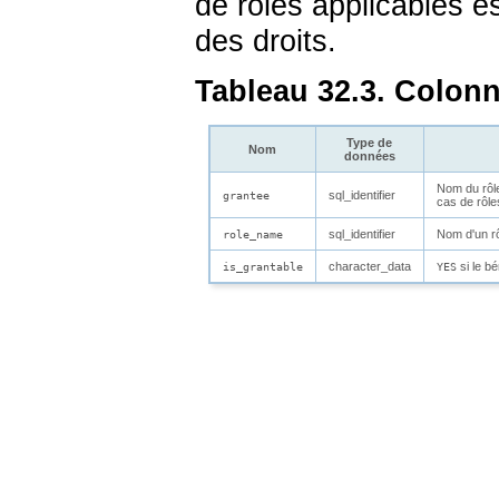
de rôles applicables es
des droits.
Tableau 32.3. Colon
Type de
Nom
données
Nom du rôle
sql_identifier
grantee
cas de rôle
sql_identifier
Nom d'un r
role_name
character_data
si le bé
is_grantable
YES