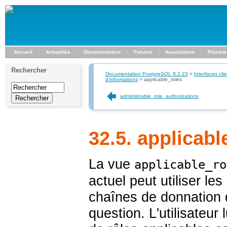
Accueil
Actualités
Documentation
Forums
Association
Planète
Rechercher
Documentation PostgreSQL 8.2.23
>
Interfaces clie
d'informations
>
applicable_roles
administrable_role_authorizations
32.5. applicabl
La vue
applicable_ro
actuel peut utiliser les
chaînes de donnation de
question. L'utilisateur