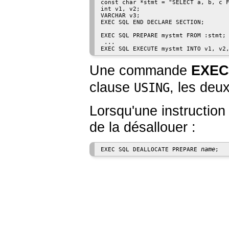
const char *stmt = "SELECT a, b, c F
int v1, v2;

VARCHAR v3;

EXEC SQL END DECLARE SECTION;

EXEC SQL PREPARE mystmt FROM :stmt;

 ...

Une commande
EXEC
clause
, les deu
USING
Lorsqu'une instruction 
de la désallouer :
name
EXEC SQL DEALLOCATE PREPARE 