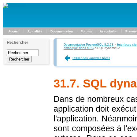
Accueil
Actualités
Documentation
Forums
Association
Planète
Rechercher
Documentation PostgreSQL 8.2.23
>
Interfaces clie
embarqué dans du C
>
SQL dynamique
Utiliser des variables hôtes
31.7. SQL dyn
Dans de nombreux cas,
application doit exécu
l'application. Néanmoi
sont composées à l'ex