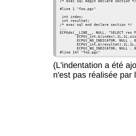
/* exec sql begin declare section */
#line 1 "foo.pgc"

 int index;

 int resultat;

/* exec sql end declare section */

...

ECPGdo(__LINE__, NULL, "SELECT res F
        ECPGt_int,&(index),1L,1L,siz
        ECPGt_NO_INDICATOR, NULL , 0
        ECPGt_int,&(resultat),1L,1L,
        ECPGt_NO_INDICATOR, NULL , 0
(L'indentation a été ajo
n'est pas réalisée par