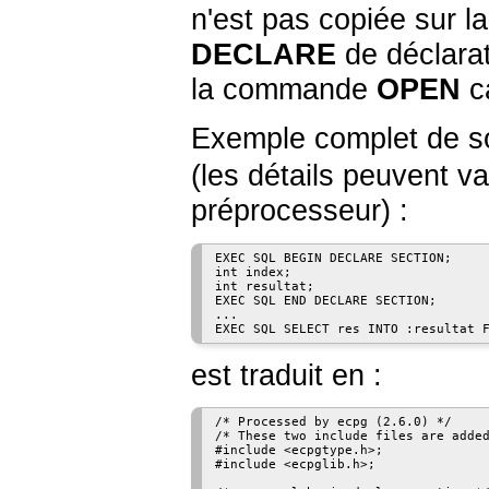
n'est pas copiée sur l
DECLARE
de déclarat
la commande
OPEN
ca
Exemple complet de so
(les détails peuvent va
préprocesseur) :
EXEC SQL BEGIN DECLARE SECTION;

int index;

int resultat;

EXEC SQL END DECLARE SECTION;

...

est traduit en :
/* Processed by ecpg (2.6.0) */

/* These two include files are added
#include <ecpgtype.h>;

#include <ecpglib.h>;
