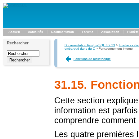
Accueil
Actualités
Documentation
Forums
Association
Planète
Rechercher
Documentation PostgreSQL 8.2.23
>
Interfaces clie
embarqué dans du C
>
Fonctionnement interne
Fonctions de bibliothèque
31.15. Fonctio
Cette section explique
information est parfois 
comprendre comment u
Les quatre premières l