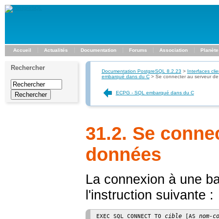
Accueil
Actualités
Documentation
Forums
Association
Planète
Rechercher
Documentation PostgreSQL 8.2.23
>
Interfaces clie
embarqué dans du C
>
Se connecter au serveur d
ECPG - SQL embarqué dans du C
31.2. Se conne
données
La connexion à une bas
l'instruction suivante :
cible
nom-c
EXEC SQL CONNECT TO 
 [
AS 