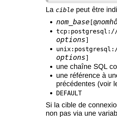
La
peut être ind
cible
nom_base
nomh
[
@
tcp:postgresql:/
options
]
unix:postgresql:
options
]
une chaîne SQL co
une référence à un
précédentes (voir 
DEFAULT
Si la cible de connexio
non pas via une variab