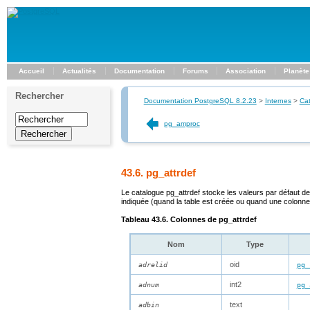
Accueil
Actualités
Documentation
Forums
Association
Planète
Rechercher
Documentation PostgreSQL 8.2.23
>
Internes
>
Ca
pg_amproc
43.6. pg_attrdef
Le catalogue
pg_attrdef
stocke les valeurs par défaut d
indiquée (quand la table est créée ou quand une colonne
Tableau 43.6. Colonnes de
pg_attrdef
Nom
Type
oid
adrelid
pg_
int2
adnum
pg_
text
adbin