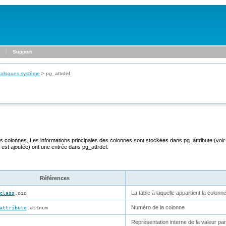
Support
talogues système
>
pg_attrdef
es colonnes. Les informations principales des colonnes sont stockées dans
pg_attribute
(voir
 est ajoutée) ont une entrée dans
pg_attrdef
.
Références
La table à laquelle appartient la colonn
class
.oid
Numéro de la colonne
attribute
.attnum
Représentation interne de la valeur par