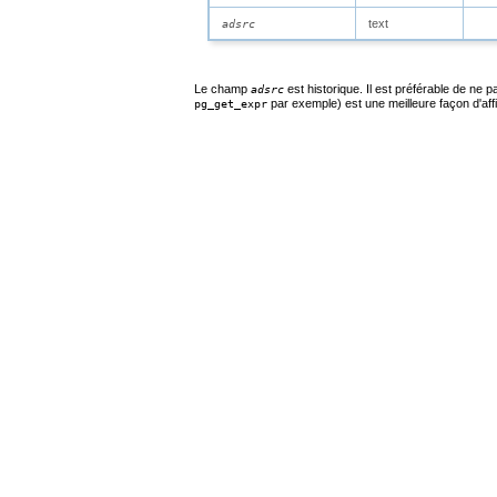
text
adsrc
Le champ
est historique. Il est préférable de ne 
adsrc
par exemple) est une meilleure façon d'affi
pg_get_expr