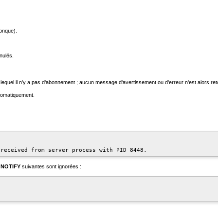
conque).
nulés.
lequel il n'y a pas d'abonnement ; aucun message d'avertissement ou d'erreur n'est alors ret
tomatiquement.
s
NOTIFY
suivantes sont ignorées :