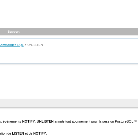
Support
Commandes SQL
>
UNLISTEN
aux événements
NOTIFY
.
UNLISTEN
annule tout abonnement pour la session
PostgreSQL
™ e
sation de
LISTEN
et de
NOTIFY
.