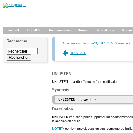
Accueil
Actualités
Documentation
Forums
Association
Planète
Rechercher
Documentation PostgreSQL 8.1.23
>
Référence
>
TRUNCATE
UNLISTEN
UNLISTEN — arrête l'écoute d'une notification
Synopsis
nom
UNLISTEN { 
Description
UNLISTEN
est utilisé pour supprimer un abonnement 
la session en cours.
NOTIFY
contient une discussion plus complète de l'utili