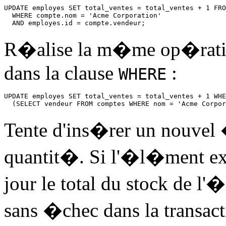
UPDATE employes SET total_ventes = total_ventes + 1 FRO
  WHERE compte.nom = 'Acme Corporation'

  AND employes.id = compte.vendeur;
R�alise la m�me op�ration
dans la clause
:
WHERE
UPDATE employes SET total_ventes = total_ventes + 1 WHE
  (SELECT vendeur FROM comptes WHERE nom = 'Acme Corpor
Tente d'ins�rer un nouvel 
quantit�. Si l'�l�ment e
jour le total du stock de l'
sans �chec dans la transacti