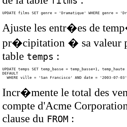
films
UPDATE films SET genre = 'Dramatique' WHERE genre = 'Dr
Ajuste les entr�es de temp�
pr�cipitation � sa valeur 
table
:
temps
UPDATE temps SET temp_basse = temp_basse+1, temp_haute 
DEFAULT

  WHERE ville = 'San Francisco' AND date = '2003-07-03'
Incr�mente le total des ven
compte d'Acme Corporation, 
clause du
:
FROM