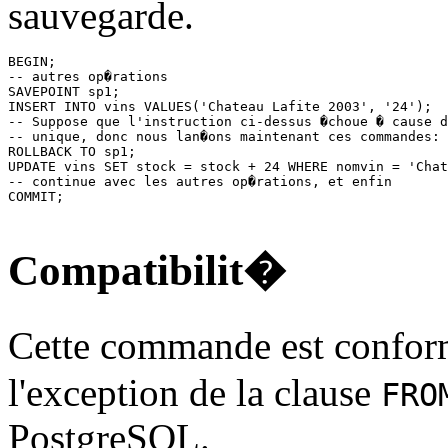
sauvegarde.
BEGIN;

-- autres op�rations

SAVEPOINT sp1;

INSERT INTO vins VALUES('Chateau Lafite 2003', '24');

-- Suppose que l'instruction ci-dessus �choue � cause d
-- unique, donc nous lan�ons maintenant ces commandes:

ROLLBACK TO sp1;

UPDATE vins SET stock = stock + 24 WHERE nomvin = 'Chat
-- continue avec les autres op�rations, et enfin

COMMIT;

Compatibilit�
Cette commande est confor
l'exception de la clause
FRO
PostgreSQL
.