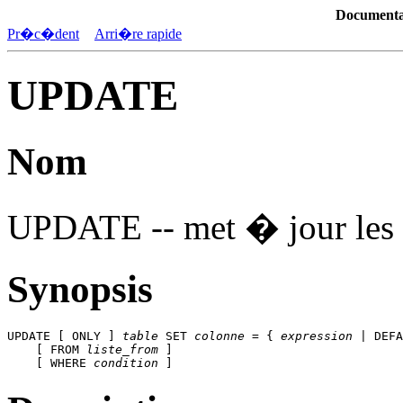
Documenta
Pr�c�dent
Arri�re rapide
UPDATE
Nom
UPDATE -- met � jour les l
Synopsis
UPDATE [ ONLY ] 
table
 SET 
colonne
 = { 
expression
 | DEFA
    [ FROM 
liste_from
 ]

    [ WHERE 
condition
 ]